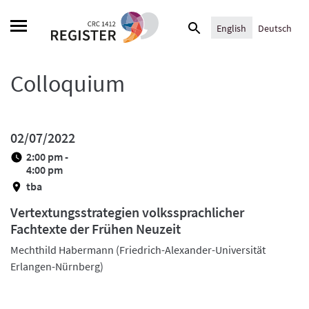
Skip
Search
to
English
Deutsch
for:
content
Colloquium
02/07/2022
2:00 pm -
4:00 pm
tba
Vertextungsstrategien volkssprachlicher
Fachtexte der Frühen Neuzeit
Mechthild Habermann (Friedrich-Alexander-Universität
Erlangen-Nürnberg)