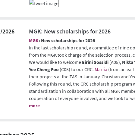
7/2026
MGK: New scholarships for 2026
MGK
: New scholarships for 2026
In the last scholarship round, a committee of nine 
from the MGK took charge of the selection process, 
We would like to welcome
Eirini Sossidi
(A05),
Nikta
Yee Cheng Foo
(C05) to our CRC.
Mariia
(from an earl
their projects at the ZAS in January. Christian and Yee
Following this round, the CRC scholarship program 
standardization in collaboration with all MGK membe
cooperation of everyone involved, and we look forwar
more