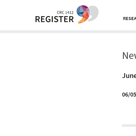
Skip
to
content
RESEA
Ne
June
06/0