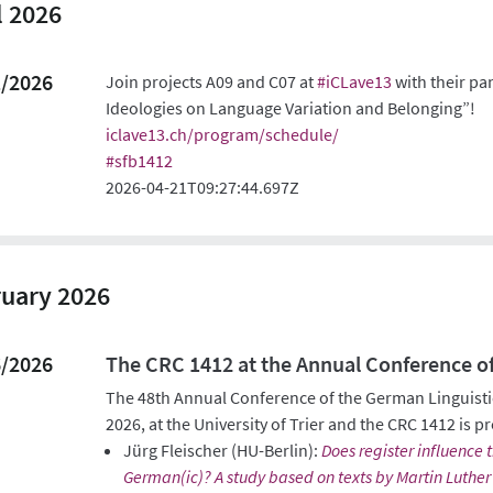
l 2026
1/2026
Join projects A09 and C07 at
#
iCLave13
with their pa
Ideologies on Language Variation and Belonging”!
iclave13.ch/program/schedule/
#
sfb1412
2026-04-21T09:27:44.697Z
uary 2026
6/2026
The CRC 1412 at the Annual Conference of
The 48th Annual Conference of the German Linguistic
2026, at the University of Trier and the CRC 1412 is pr
Jürg Fleischer (HU-Berlin):
Does register influence t
German(ic)? A study based on texts by Martin Luther