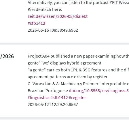
Alternatively, you can listen to the podcast ZEIT Wis
Kiezdeutsch here:
zeit.de/wissen/2026-05/dialekt
#
sfb1412
2026-05-15T08:38:49.696Z
2/2026
Project A04 published a new paper examining how t
gente" 'we' displays hybrid agreement
"a gente" carries both 1PL & 3SG features and the dif
agreement patterns are driven by register
G. Varaschin & A. Machicao y Priemer: Interpretable
Brazilian Portuguese
doi.org/10.5565/rev/isogloss.5
#
linguistics
#
sfb1412
#
register
2026-05-12T12:29:20.856Z