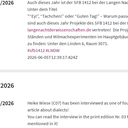
5/2026
Auch dieses Jahr ist der SFB 1412 bei der Langen Na
Unter dem Titel
"“Ey!”, “Tachchen!” oder “Guten Tag!” – Warum pass
sind auch dieses Jahr Projekte des SFB 1412 bei de
langenachtderwissenschaften.de
vertreten! Die Proj
Ständen und Mitmachexperimenten im Hauptgebäude
zu finden: Unter den Linden 6, Raum 3071.
#
sfb1412
#
LNDW
2026-06-05T12:39:17.824Z
 2026
5/2026
Heike Wiese (C07) has been interviewed as one of fo
article about dialects!
You can read the interview in the print edition Nr. 03 
mentioned in it!