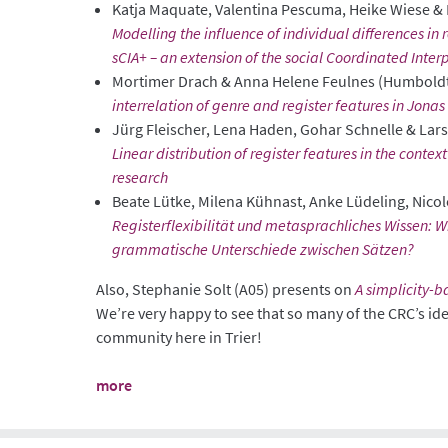
Katja Maquate, Valentina Pescuma, Heike Wiese & P
Modelling the influence of individual differences in
sCIA+ – an extension of the social Coordinated Inter
Mortimer Drach & Anna Helene Feulnes (Humboldt-
interrelation of genre and register features in Jona
Jürg Fleischer, Lena Haden, Gohar Schnelle & Lars 
Linear distribution of register features in the cont
research
Beate Lütke, Milena Kühnast, Anke Lüdeling, Nico
Registerflexibilität und metasprachliches Wissen: 
grammatische Unterschiede zwischen Sätzen?
Also, Stephanie Solt (A05) presents on
A simplicity-
We’re very happy to see that so many of the CRC’s ide
community here in Trier!
more