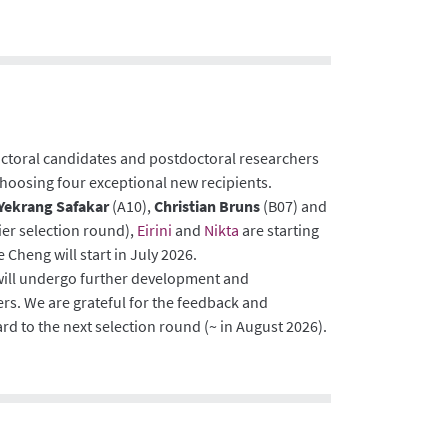
doctoral candidates and postdoctoral researchers
choosing four exceptional new recipients.
 Yekrang Safakar
(A10),
Christian Bruns
(B07) and
ier selection round),
Eirini
and
Nikta
are starting
 Cheng will start in July 2026.
will undergo further development and
rs. We are grateful for the feedback and
d to the next selection round (~ in August 2026).