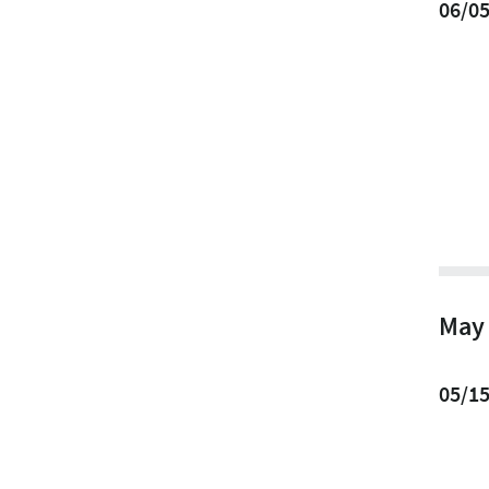
06/0
May
05/1