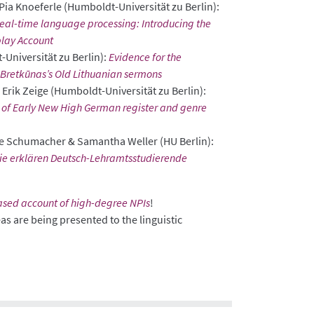
ia Knoeferle (Humboldt-Universität zu Berlin):
 real-time language processing: Introducing the
play Account
Universität zu Berlin):
Evidence for the
s Bretkūnas’s Old Lithuanian sermons
Erik Zeige (Humboldt-Universität zu Berlin):
ext of Early New High German register and genre
le Schumacher & Samantha Weller (HU Berlin):
Wie erklären Deutsch-Lehramtsstudierende
based account of high-degree NPIs
!
as are being presented to the linguistic