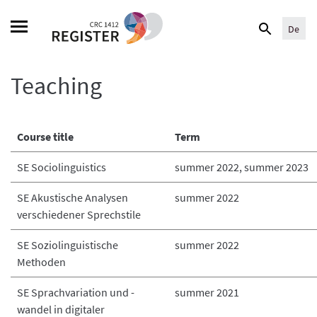
Skip
Search
to
De
for:
content
Teaching
Course title
Term
SE Sociolinguistics
summer 2022, summer 2023
SE Akustische Analysen
summer 2022
verschiedener Sprechstile
SE Soziolinguistische
summer 2022
Methoden
SE Sprachvariation und -
summer 2021
wandel in digitaler