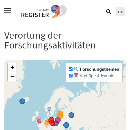
Skip
Search
to
De
for:
content
Verortung der
Forschungsaktivitäten
+
Forschungsthemen
−
Vorträge & Events