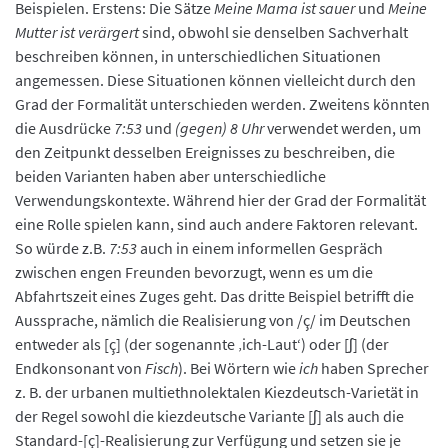
Beispielen. Erstens: Die Sätze
Meine Mama ist sauer
und
Meine
Mutter ist verärgert
sind, obwohl sie denselben Sachverhalt
beschreiben können, in unterschiedlichen Situationen
angemessen. Diese Situationen können vielleicht durch den
Grad der Formalität unterschieden werden. Zweitens könnten
die Ausdrücke
7:53
und
(gegen) 8 Uhr
verwendet werden, um
den Zeitpunkt desselben Ereignisses zu beschreiben, die
beiden Varianten haben aber unterschiedliche
Verwendungskontexte. Während hier der Grad der Formalität
eine Rolle spielen kann, sind auch andere Faktoren relevant.
So würde z.B.
7:53
auch in einem informellen Gespräch
zwischen engen Freunden bevorzugt, wenn es um die
Abfahrtszeit eines Zuges geht. Das dritte Beispiel betrifft die
Aussprache, nämlich die Realisierung von /ç/ im Deutschen
entweder als [ç] (der sogenannte ‚ich-Laut‘) oder [
ʃ
] (der
Endkonsonant von
Fisch
). Bei Wörtern wie
ich
haben Sprecher
z. B. der urbanen multiethnolektalen Kiezdeutsch-Varietät in
der Regel sowohl die kiezdeutsche Variante [
ʃ
] als auch die
Standard-[ç]-Realisierung zur Verfügung und setzen sie je