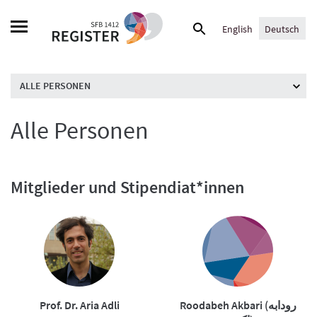
Skip
Suche
to
English
Deutsch
nach:
content
ALLE PERSONEN
Alle Personen
Mitglieder und Stipendiat*innen
Prof. Dr. Aria Adli
Roodabeh Akbari (رودابه