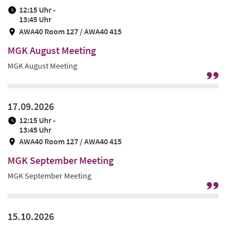
12:15 Uhr -
Ze
13:45 Uhr
AWA40 Room 127 / AWA40 415
MGK August Meeting
MGK August Meeting
G
zu
Pr
17.09.2026
/
12:15 Uhr -
Ze
13:45 Uhr
AWA40 Room 127 / AWA40 415
MGK September Meeting
MGK September Meeting
G
zu
Pr
15.10.2026
/