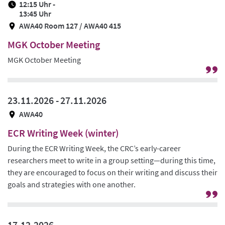
12:15 Uhr -
Ze
13:45 Uhr
AWA40 Room 127 / AWA40 415
MGK October Meeting
MGK October Meeting
G
zu
Pr
23.11.2026 -
27.11.2026
/
AWA40
Ze
ECR Writing Week (winter)
During the ECR Writing Week, the CRC’s early-career
researchers meet to write in a group setting—during this time,
they are encouraged to focus on their writing and discuss their
goals and strategies with one another.
G
zu
Pr
17.12.2026