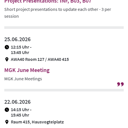
Project Presentations: INF, B03, B07
Short project presentations to update each other - 3 per
session
25.06.2026
12:15 Uhr -
13:45 Uhr
AWA40 Room 127 / AWA40 415
MGK June Meeting
MGK June Meetings
G
zu
Pr
22.06.2026
/
14:15 Uhr -
Ze
15:45 Uhr
Raum 415, Hausvogteiplatz