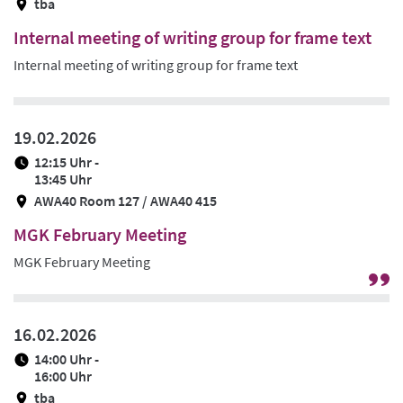
tba
Internal meeting of writing group for frame text
Internal meeting of writing group for frame text
19.02.2026
12:15 Uhr -
13:45 Uhr
AWA40 Room 127 / AWA40 415
MGK February Meeting
MGK February Meeting
G
zu
Pr
16.02.2026
/
14:00 Uhr -
Ze
16:00 Uhr
tba