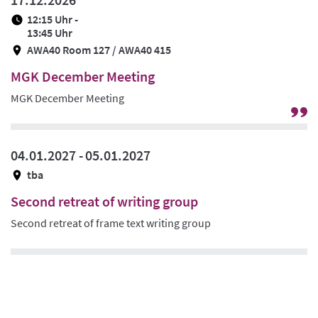
/
12:15 Uhr -
Ze
13:45 Uhr
AWA40 Room 127 / AWA40 415
MGK December Meeting
MGK December Meeting
G
zu
Pr
04.01.2027 -
05.01.2027
/
tba
Ze
Second retreat of writing group
Second retreat of frame text writing group