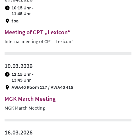
/
10:15 Uhr -
Ze
11:45 Uhr
tba
Meeting of CPT „Lexicon“
Internal meeting of CPT "Lexicon"
19.03.2026
12:15 Uhr -
13:45 Uhr
AWA40 Room 127 / AWA40 415
MGK March Meeting
MGK March Meeting
16.03.2026