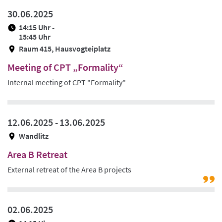
30.06.2025
14:15 Uhr -
15:45 Uhr
Raum 415, Hausvogteiplatz
Meeting of CPT „Formality“
Internal meeting of CPT "Formality"
12.06.2025 -
13.06.2025
Wandlitz
Area B Retreat
External retreat of the Area B projects
G
zu
Pr
02.06.2025
/