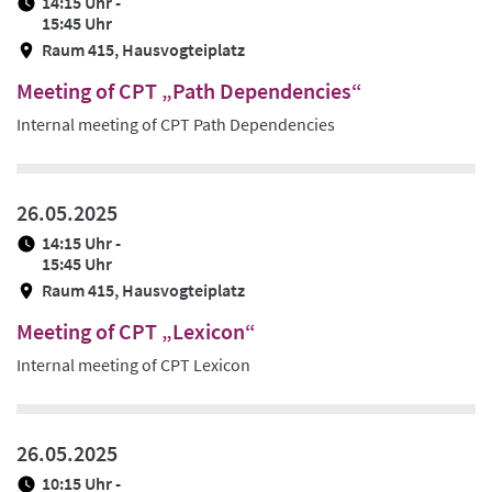
14:15 Uhr -
Be
15:45 Uhr
B:
Raum 415, Hausvogteiplatz
„R
u
Meeting of CPT „Path Dependencies“
S
Internal meeting of CPT Path Dependencies
26.05.2025
14:15 Uhr -
15:45 Uhr
Raum 415, Hausvogteiplatz
Meeting of CPT „Lexicon“
Internal meeting of CPT Lexicon
26.05.2025
10:15 Uhr -