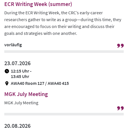
ECR Writing Week (summer)
During the ECR Writing Week, the CRC’s early-career
researchers gather to write as a group—during this time, they
are encouraged to focus on their writing and discuss their
goals and strategies with one another.
vorläufig
G
zu
Pr
23.07.2026
/
12:15 Uhr -
Ze
13:45 Uhr
AWA40 Room 127 / AWA40 415
MGK July Meeting
MGK July Meeting
G
zu
Pr
20.08.2026
/