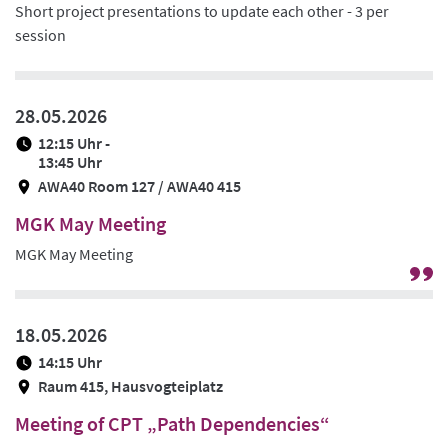
Short project presentations to update each other - 3 per
session
28.05.2026
12:15 Uhr -
13:45 Uhr
AWA40 Room 127 / AWA40 415
MGK May Meeting
MGK May Meeting
G
zu
Pr
18.05.2026
/
14:15 Uhr
Ze
Raum 415, Hausvogteiplatz
Meeting of CPT „Path Dependencies“