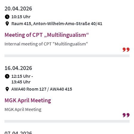
20.04.2026
10:15 Uhr
Raum 415, Anton-Wilhelm-Amo-Straße 40/41
Meeting of CPT „Multilingualism“
Internal meeting of CPT "Multilingualism"
G
zu
Pr
16.04.2026
/
12:15 Uhr -
Be
13:45 Uhr
C:
AWA40 Room 127 / AWA40 415
„R
u
MGK April Meeting
Ko
MGK April Meeting
G
zu
Pr
07.04.2026