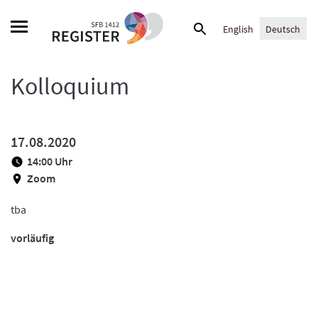
Skip
Suche
to
English
Deutsch
nach:
content
Kolloquium
17.08.2020
14:00 Uhr
Zoom
tba
vorläufig