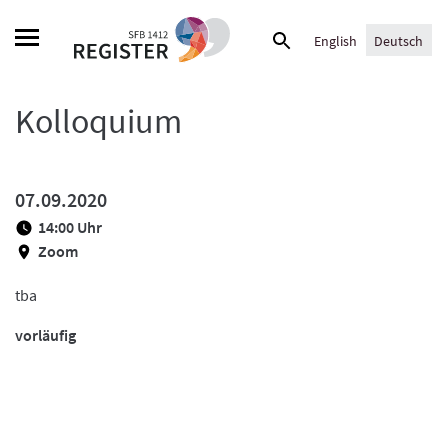
Skip
Suche
to
English
Deutsch
nach:
content
Kolloquium
07.09.2020
14:00 Uhr
Zoom
tba
vorläufig