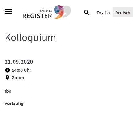
Skip
Suche
to
English
Deutsch
nach:
content
Kolloquium
21.09.2020
14:00 Uhr
Zoom
tba
vorläufig