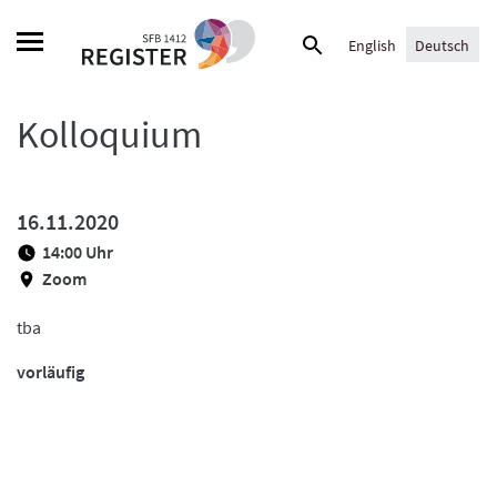
Skip
Suche
to
English
Deutsch
nach:
content
Kolloquium
16.11.2020
14:00 Uhr
Zoom
tba
vorläufig