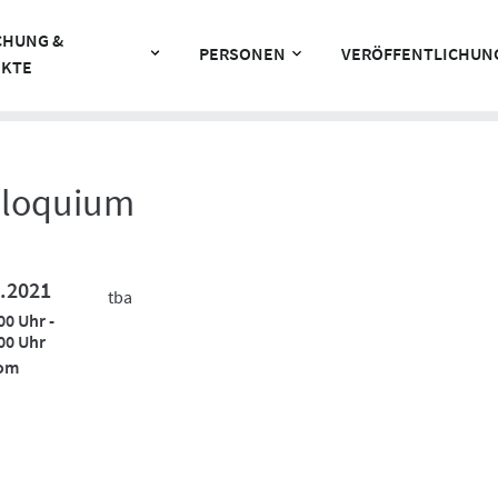
CHUNG &
PERSONEN
VERÖFFENTLICHUN
EKTE
lloquium
.2021
tba
00 Uhr -
00 Uhr
om