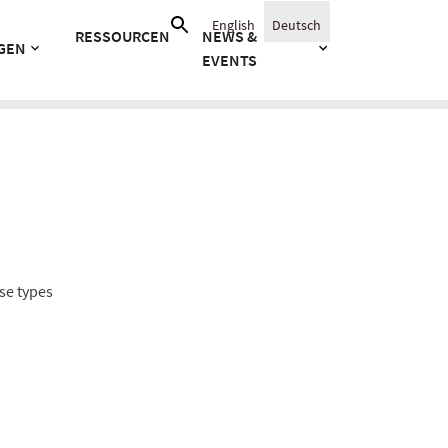
Suche
English
Deutsch
RESSOURCEN
NEWS &
nach:
GEN
EVENTS
se types