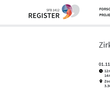
Skip
to
FORS
content
PROJ
Zi
01.11
12:
14:
Zo
3.3