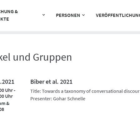
CHUNG &
PERSONEN
VERÖFFENTLICHUN
EKTE
rkel und Gruppen
.2021
Biber et al. 2021
00 Uhr -
Title: Towards a taxonomy of conversational discour
00 Uhr
Presenter: Gohar Schnelle
om &
08