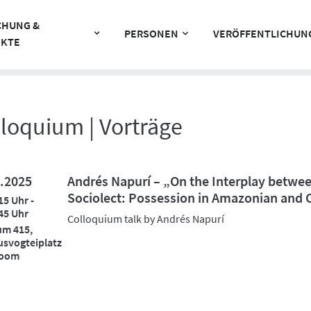
CHUNG &
PERSONEN
VERÖFFENTLICHUN
EKTE
loquium | Vorträge
.2025
Andrés Napurí – „On the Interplay betwee
Sociolect: Possession in Amazonian and 
15 Uhr -
45 Uhr
Colloquium talk by Andrés Napurí
um 415,
svogteiplatz
Zoom