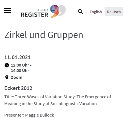
Skip
Suche
to
English
Deutsch
nach:
content
Zirkel und Gruppen
11.01.2021
12:00 Uhr -
14:00 Uhr
Zoom
Eckert 2012
Title: Three Waves of Variation Study: The Emergence of
Meaning in the Study of Sociolinguistic Variation
Presenter: Maggie Bullock