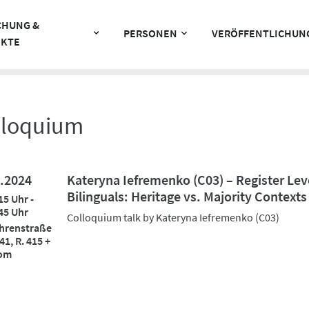
CHUNG &
PERSONEN
VERÖFFENTLICHUN
EKTE
lloquium
.2024
Kateryna Iefremenko (C03) – Register Leve
Bilinguals: Heritage vs. Majority Contexts
15 Uhr -
45 Uhr
Colloquium talk by Kateryna Iefremenko (C03)
hrenstraße
41, R. 415 +
om