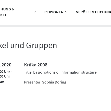
CHUNG &
PERSONEN
VERÖFFENTLICHUN
EKTE
rkel und Gruppen
.2020
Krifka 2008
00 Uhr -
Title: Basic notions of information structure
00 Uhr
om
Presenter: Sophia Döring