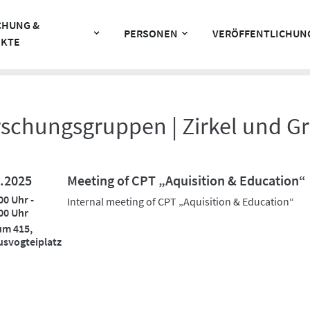
CHUNG &
PERSONEN
VERÖFFENTLICHUN
EKTE
rschungsgruppen | Zirkel und G
.2025
Meeting of CPT „Aquisition & Education“
00 Uhr -
Internal meeting of CPT „Aquisition & Education“
00 Uhr
um 415,
svogteiplatz