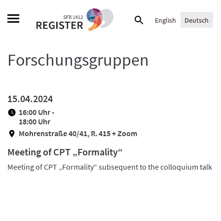
Skip
Suche
to
English
Deutsch
nach:
content
Forschungsgruppen
15.04.2024
16:00 Uhr -
18:00 Uhr
Mohrenstraße 40/41, R. 415 + Zoom
Meeting of CPT „Formality“
Meeting of CPT „Formality“ subsequent to the colloquium talk