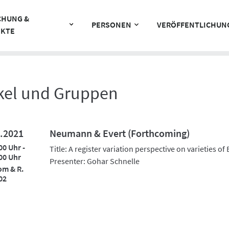
CHUNG &
PERSONEN
VERÖFFENTLICHUN
EKTE
rkel und Gruppen
.2021
Neumann & Evert (Forthcoming)
00 Uhr -
Title: A register variation perspective on varieties of
00 Uhr
Presenter: Gohar Schnelle
m & R.
02