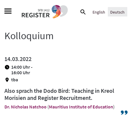
Skip
Suche
to
English
Deutsch
nach:
content
Kolloquium
14.03.2022
14:00 Uhr -
16:00 Uhr
tba
Also sprach the Dodo Bird: Teaching in Kreol
Morisien and Register Recruitment.
Dr. Nicholas Natchoo
(
Mauritius Institute of Education
)