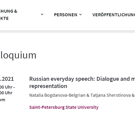
CHUNG &
PERSONEN
VERÖFFENTLICHUN
EKTE
lloquium
.2021
Russian everyday speech: Dialogue and 
representation
00 Uhr -
00 Uhr
Natalia Bogdanova-Belgrian & Tatjana Sherstinova &
om
Saint-Petersburg State University