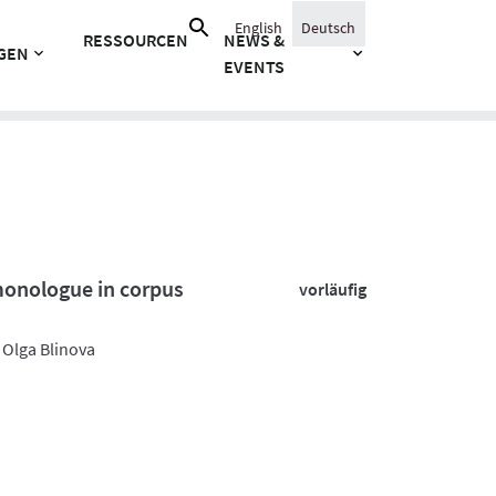
Suche
English
Deutsch
RESSOURCEN
NEWS &
nach:
GEN
EVENTS
monologue in corpus
vorläufig
 Olga Blinova