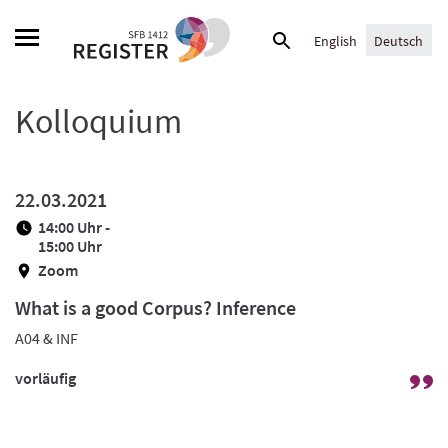
Skip
Suche
to
English
Deutsch
nach:
content
Kolloquium
22.03.2021
14:00 Uhr -
15:00 Uhr
Zoom
What is a good Corpus? Inference
A04 & INF
vorläufig