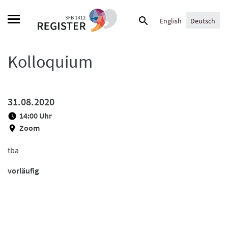
Skip
Suche
to
English
Deutsch
nach:
content
Kolloquium
31.08.2020
14:00 Uhr
Zoom
tba
vorläufig