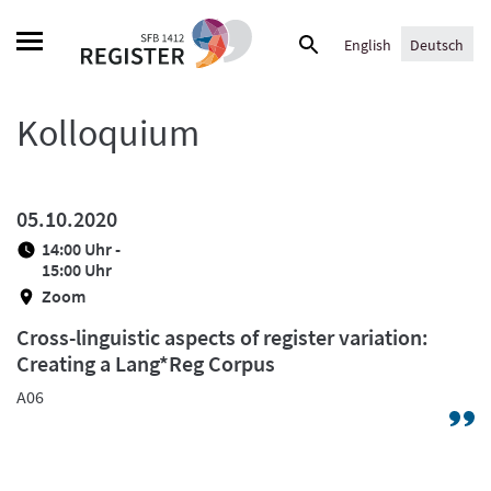
Skip
Suche
to
English
Deutsch
nach:
content
Kolloquium
05.10.2020
14:00 Uhr -
15:00 Uhr
Zoom
Cross-linguistic aspects of register variation:
Creating a Lang*Reg Corpus
A06