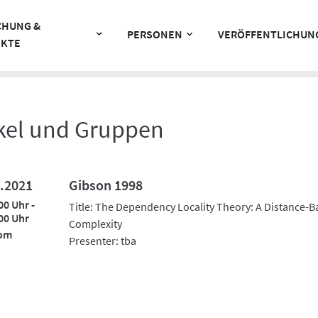
CHUNG &
PERSONEN
VERÖFFENTLICHUN
EKTE
rkel und Gruppen
.2021
Gibson 1998
00 Uhr -
Title: The Dependency Locality Theory: A Distance-B
00 Uhr
Complexity
om
Presenter: tba