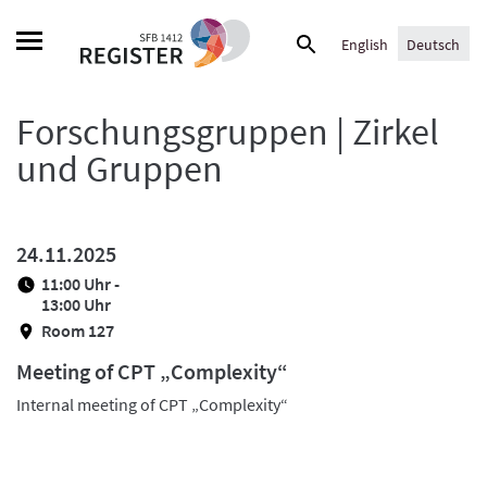
Skip
Suche
to
English
Deutsch
nach:
content
Forschungsgruppen | Zirkel
und Gruppen
24.11.2025
11:00 Uhr -
13:00 Uhr
Room 127
Meeting of CPT „Complexity“
Internal meeting of CPT „Complexity“