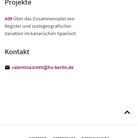
Projekte
A09
Über das Zusammenspiel von
Register und soziogeografischer
Variation im kanarischen Spanisch
Kontakt
valentina.tretti@hu-berlin.de
zum
Seitena