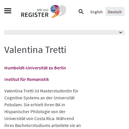
Skip
Suche
to
English
Deutsch
nach:
content
Valentina Tretti
Humboldt-Universität zu Berlin
Institut für Romanistik
Valentina Tretti ist Masterstudentin für
Cognitive Systems an der Universität
Potsdam. Sie erhielt ihren BA in
Hispanischer Philologie von der
Universität von Costa Rica. Während
ihres Bachelorstudiums arbeitete sie an