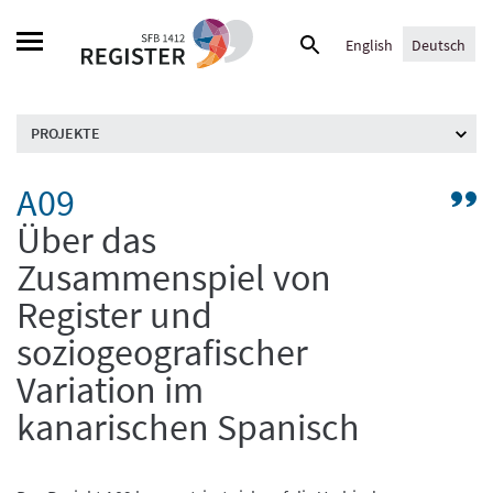
Skip
Suche
to
English
Deutsch
nach:
content
PROJEKTE
A09
G
zu
Über das
Pr
Zusammenspiel von
/
Be
Register und
A:
soziogeografischer
„R
Variation im
u
G
kanarischen Spanisch