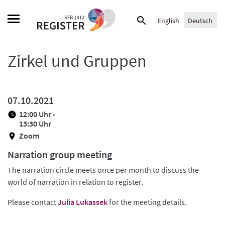
Skip
Suche
to
English
Deutsch
nach:
content
Zirkel und Gruppen
07.10.2021
12:00 Uhr -
13:30 Uhr
Zoom
Narration group meeting
The narration circle meets once per month to discuss the
world of narration in relation to register.
Please contact
Julia Lukassek
for the meeting details.