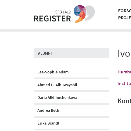
Skip
to
FORS
content
PROJ
Ivo
ALUMNI
Humbol
Lea-Sophie Adam
Instit
Ahmed H. Alhuwayshil
Daria Alkhimchenkova
Kon
Andrea Betti
Erika Brandt