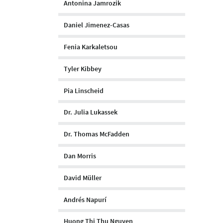
Antonina Jamrozik
Daniel Jimenez-Casas
Fenia Karkaletsou
Tyler Kibbey
Pia Linscheid
Dr. Julia Lukassek
Dr. Thomas McFadden
Dan Morris
David Müller
Andrés Napurí
Huong Thi Thu Nguyen