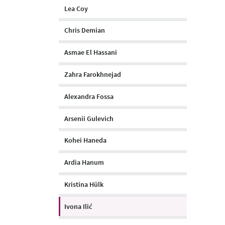
Lea Coy
Chris Demian
Asmae El Hassani
Zahra Farokhnejad
Alexandra Fossa
Arsenii Gulevich
Kohei Haneda
Ardia Hanum
Kristina Hülk
Ivona Ilić