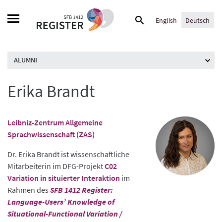
Skip
Suche
to
English
Deutsch
nach:
content
ALUMNI
Erika Brandt
Leibniz-Zentrum Allgemeine
Sprachwissenschaft (ZAS)
Dr. Erika Brandt ist wissenschaftliche
Mitarbeiterin im DFG-Projekt
C02
Variation in situierter Interaktion
im
Rahmen des
SFB 1412 Register:
Language-Users’ Knowledge of
Situational-Functional Variation /