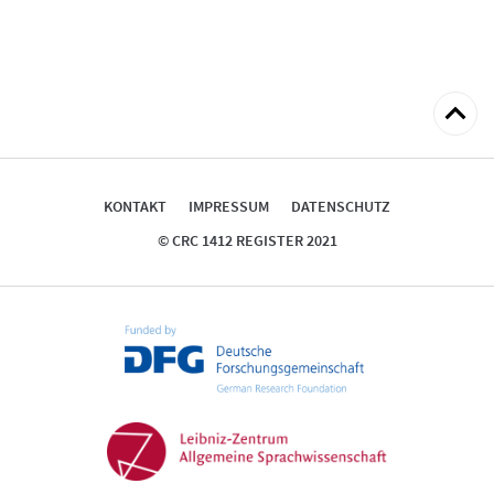
zum
Seitena
KONTAKT
IMPRESSUM
DATENSCHUTZ
© CRC 1412 REGISTER 2021