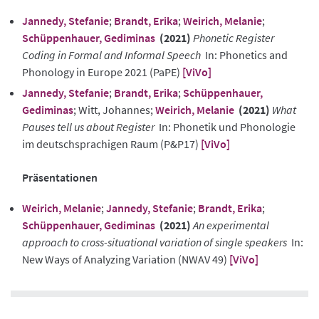
Jannedy, Stefanie
;
Brandt, Erika
;
Weirich, Melanie
;
Schüppenhauer, Gediminas
(2021)
Phonetic Register
Coding in Formal and Informal Speech
In: Phonetics and
Phonology in Europe 2021 (PaPE)
[ViVo]
Jannedy, Stefanie
;
Brandt, Erika
;
Schüppenhauer,
Gediminas
; Witt, Johannes;
Weirich, Melanie
(2021)
What
Pauses tell us about Register
In: Phonetik und Phonologie
im deutschsprachigen Raum (P&P17)
[ViVo]
Präsentationen
Weirich, Melanie
;
Jannedy, Stefanie
;
Brandt, Erika
;
Schüppenhauer, Gediminas
(2021)
An experimental
approach to cross-situational variation of single speakers
In:
New Ways of Analyzing Variation (NWAV 49)
[ViVo]