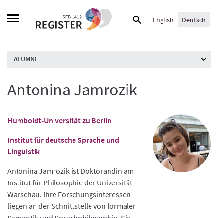
Skip
Suche
to
English
Deutsch
nach:
content
ALUMNI
Antonina Jamrozik
Humboldt-Universität zu Berlin
Institut für deutsche Sprache und
Linguistik
Antonina Jamrozik ist Doktorandin am
Institut für Philosophie der Universität
Warschau. Ihre Forschungsinteressen
liegen an der Schnittstelle von formaler
Semantik und Sprachphilosophie. Sie