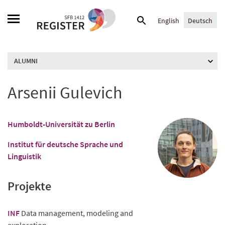
Skip
Suche
to
English
Deutsch
nach:
content
ALUMNI
Arsenii Gulevich
Humboldt-Universität zu Berlin
Institut für deutsche Sprache und
Linguistik
Projekte
INF
Data management, modeling and
exploration