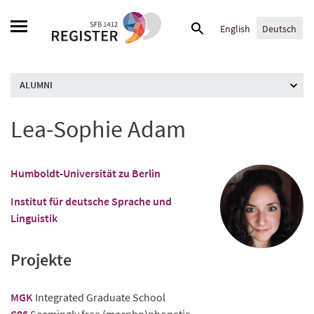
Skip
Suche
to
English
Deutsch
nach:
content
ALUMNI
Lea-Sophie Adam
Humboldt-Universität zu Berlin
Institut für deutsche Sprache und
Linguistik
Projekte
MGK
Integrated Graduate School
C06
Seemingly free (morpho)phonetic