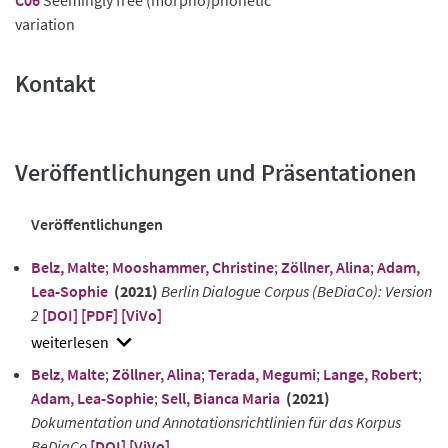
variation
Kontakt
Veröffentlichungen und Präsentationen
Veröffentlichungen
Belz, Malte
;
Mooshammer, Christine
;
Zöllner, Alina
;
Adam,
Lea-Sophie
(2021)
Berlin Dialogue Corpus (BeDiaCo): Version
2
[DOI]
[PDF]
[ViVo]
show
Belz, Malte
;
Zöllner, Alina
;
Terada, Megumi
;
Lange, Robert
;
abstract
Adam, Lea-Sophie
;
Sell, Bianca Maria
(2021)
Dokumentation und Annotationsrichtlinien für das Korpus
BeDiaCo
[DOI]
[ViVo]