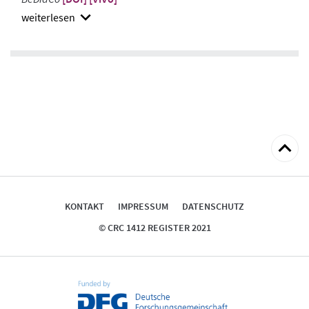
show
abstract
zum
Seitena
KONTAKT
IMPRESSUM
DATENSCHUTZ
© CRC 1412 REGISTER 2021