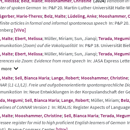
t, Melissa
;
Belz, Malte
;
Mooshammer, Christine
(2024)
Variation in
ster of spoken German
In: P&P 20. Martin-Luther-Universität Halle-
gerber, Marie-Theres
;
Belz, Malte
;
Lüdeling, Anke
;
Mooshammer, Ch
finite articles in formal and informal spontaneous speech
In: P&P 20.
tenberg
[ViVo]
, Malte
;
Ebert, Melissa
; Müller, Miriam; Sun, Jianqi;
Terada, Megumi
unikation (Zoom) auf die Vokalqualität
In: P&P 18. Universität Bie
, Malte
;
Ebert, Melissa
; Müller, Miriam; Sun, Jianqi;
Terada, Megumi
erences via Zoom: Evidence from read speech
In: JASA Express Lett
w
, Malte
;
Sell, Bianca Maria
;
Lange, Robert
;
Mooshammer, Christine
;
ract
AR (L1-L1/L2). Freie und aufgabenorientierte spontansprachliche Dia
munikation
In: Neue Entwicklungen in der Korpuslandschaft der G
ada, Megumi
;
Sell, Bianca Maria
;
Lange, Robert
; Müller, Miriam;
Belz
elines of CoNNAR Version 1
In: REALIS: Register Aspects of Language
, Malte
;
Mooshammer, Christine
;
Sell, Bianca Maria
;
Terada, Megum
essee register for mid to high proficient English learners of German
In
hS). Prague Congress Center
[ViVo]