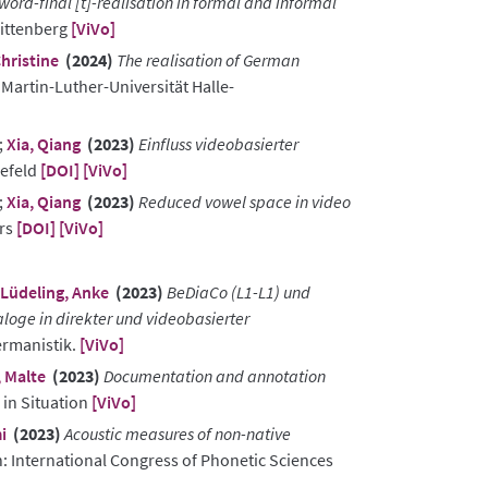
 word-final [t]-realisation in formal and informal
Wittenberg
[ViVo]
ristine
(2024)
The realisation of German
 Martin-Luther-Universität Halle-
;
Xia, Qiang
(2023)
Einfluss videobasierter
lefeld
[DOI]
[ViVo]
;
Xia, Qiang
(2023)
Reduced vowel space in video
ers
[DOI]
[ViVo]
Lüdeling, Anke
(2023)
BeDiaCo (L1-L1) und
loge in direkter und videobasierter
ermanistik.
[ViVo]
, Malte
(2023)
Documentation and annotation
 in Situation
[ViVo]
i
(2023)
Acoustic measures of non-native
: International Congress of Phonetic Sciences