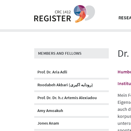
Skip
to
content
RESEA
Dr.
MEMBERS AND FELLOWS
Humbol
Prof. Dr. Aria Adli
Instit
Roodabeh Akbari (رودابه اکبری)
Mein F
Prof. Dr. Dr. h.c Artemis Alexiadou
Eigens
auch d
Amy Amoakuh
korpus
unters
Jones Anam
sponta