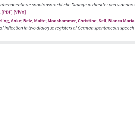
abenorientierte spontansprachliche Dialoge in direkter und videob
2
[PDF]
[ViVo]
ling, Anke
;
Belz, Malte
;
Mooshammer, Christine
;
Sell, Bianca Maria
al inflection in two dialogue registers of German spontaneous speech