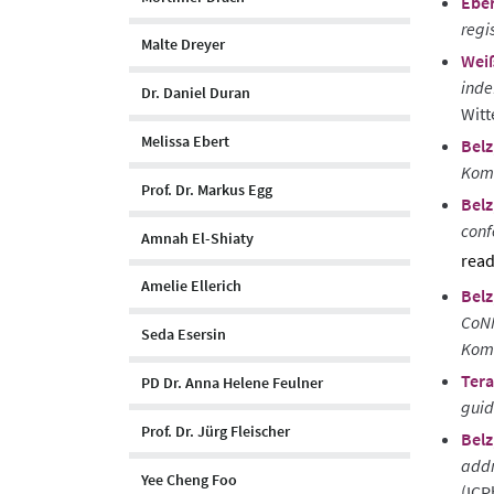
Eber
regi
Malte Dreyer
Weiß
inde
Dr. Daniel Duran
Wit
Melissa Ebert
Belz
Komm
Prof. Dr. Markus Egg
Belz
conf
Amnah El-Shiaty
sho
Amelie Ellerich
Belz
abst
CoNN
Seda Esersin
Kom
Ter
PD Dr. Anna Helene Feulner
guid
Prof. Dr. Jürg Fleischer
Belz
addr
Yee Cheng Foo
(ICP