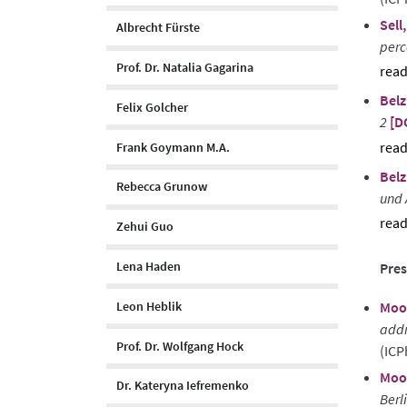
Sell
Albrecht Fürste
perc
Prof. Dr. Natalia Gagarina
sho
Belz
abst
Felix Golcher
2
[D
Frank Goymann M.A.
sho
Belz
abst
Rebecca Grunow
und 
Zehui Guo
sho
abst
Lena Haden
Pres
Leon Heblik
Moo
addr
Prof. Dr. Wolfgang Hock
(ICP
Moo
Dr. Kateryna Iefremenko
Berl