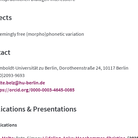
ects
emingly free (morpho)phonetic variation
act
boldt-Universität zu Berlin, Dorotheenstraße 24, 10117 Berlin
0)2093-9693
te.belz@hu-berlin.de
ps://orcid.org/0000-0003-4645-0085
ications & Presentations
ications