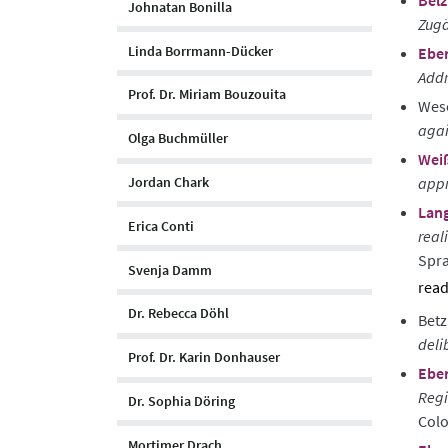
Belz
Johnatan Bonilla
Zugä
Linda Borrmann-Dücker
Eber
Addr
Prof. Dr. Miriam Bouzouita
Weso
agai
Olga Buchmüller
Weiß
Jordan Chark
appr
Lang
Erica Conti
real
Spr
Svenja Damm
sho
Dr. Rebecca Döhl
Betz
abst
deli
Prof. Dr. Karin Donhauser
Eber
Regi
Dr. Sophia Döring
Col
Mortimer Drach