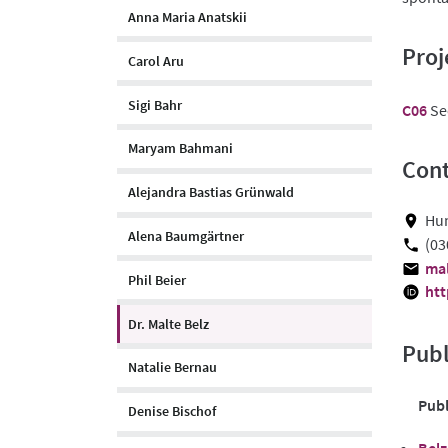
Anna Maria Anatskii
Proj
Carol Aru
Sigi Bahr
C06
Se
Maryam Bahmani
Cont
Alejandra Bastias Grünwald
Hum
Alena Baumgärtner
(03
mal
Phil Beier
htt
Dr. Malte Belz
Publ
Natalie Bernau
Publ
Denise Bischof