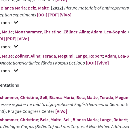
, Bianca Maria
;
Belz, Malte
(2022)
Picture materials of anthropomorp
eption experiments
[DOI]
[PDF]
[ViVo]
w
, Malte
;
Mooshammer, Christine
;
Zöllner, Alina
;
Adam, Lea-Sophie
ract
OI]
[PDF]
[ViVo]
w
, Malte
;
Zöllner, Alina
;
Terada, Megumi
;
Lange, Robert
;
Adam, Lea-
ract
Annotationsrichtlinien für das Korpus BeDiaCo
[DOI]
[ViVo]
w
ract
entations
shammer, Christine
;
Sell, Bianca Maria
;
Belz, Malte
;
Terada, Megum
essee register for mid to high proficient English learners of German
In
hS). Prague Congress Center
[ViVo]
shammer, Christine
;
Belz, Malte
;
Sell, Bianca Maria
;
Lange, Robert
;
in Dialogue Corpus (BeDiaCo) und das Corpus of Non-Native Addresse