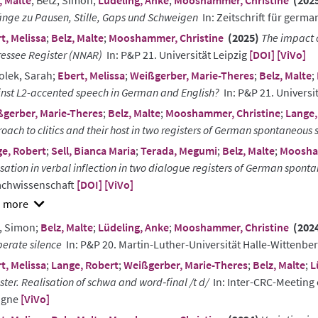
, Malte
; Betz, Simon;
Lüdeling, Anke
;
Mooshammer, Christine
(202
nge zu Pausen, Stille, Gaps und Schweigen
In: Zeitschrift für germa
t, Melissa
;
Belz, Malte
;
Mooshammer, Christine
(2025)
The impact 
essee Register (NNAR)
In: P&P 21. Universität Leipzig
[DOI]
[ViVo]
lek, Sarah;
Ebert, Melissa
;
Weißgerber, Marie-Theres
;
Belz, Malte
;
nst L2-accented speech in German and English?
In: P&P 21. Universi
gerber, Marie-Theres
;
Belz, Malte
;
Mooshammer, Christine
;
Lange,
oach to clitics and their host in two registers of German spontaneous
e, Robert
;
Sell, Bianca Maria
;
Terada, Megumi
;
Belz, Malte
;
Moosham
isation in verbal inflection in two dialogue registers of German spon
achwissenschaft
[DOI]
[ViVo]
w
, Simon;
Belz, Malte
;
Lüdeling, Anke
;
Mooshammer, Christine
(202
ract
berate silence
In: P&P 20. Martin-Luther-Universität Halle-Wittenbe
t, Melissa
;
Lange, Robert
;
Weißgerber, Marie-Theres
;
Belz, Malte
;
L
ster. Realisation of schwa and word‑final /t d/
In: Inter-CRC-Meeting o
ogne
[ViVo]