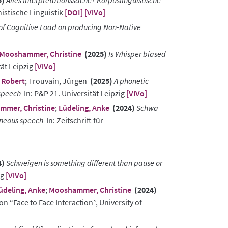
5)
Alles Interpretationssache? Korpuslinguistische
nistische Linguistik
[DOI]
[ViVo]
of Cognitive Load on producing Non-Native
Mooshammer, Christine
(2025)
Is Whisper biased
tät Leipzig
[ViVo]
 Robert
; Trouvain, Jürgen
(2025)
A phonetic
 speech
In: P&P 21. Universität Leipzig
[ViVo]
mer, Christine
;
Lüdeling, Anke
(2024)
Schwa
taneous speech
In: Zeitschrift für
4)
Schweigen is something different than pause or
rg
[ViVo]
üdeling, Anke
;
Mooshammer, Christine
(2024)
n “Face to Face Interaction”, University of