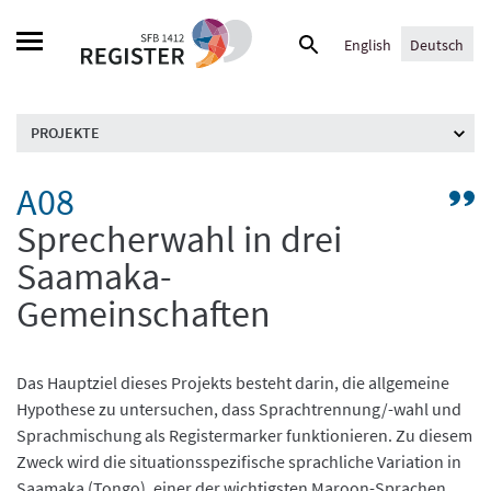
Skip
Suche
to
English
Deutsch
nach:
content
PROJEKTE
A08
G
zu
Sprecherwahl in drei
Pr
Saamaka-
/
Be
Gemeinschaften
A:
„R
u
Das Hauptziel dieses Projekts besteht darin, die allgemeine
G
Hypothese zu untersuchen, dass Sprachtrennung/-wahl und
Sprachmischung als Registermarker funktionieren. Zu diesem
Zweck wird die situationsspezifische sprachliche Variation in
Saamaka (Tongo), einer der wichtigsten Maroon-Sprachen