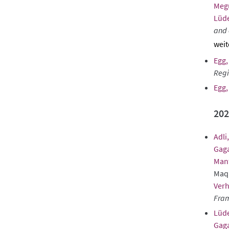
Meg
Lüde
and 
sho
Egg,
abst
Regi
Egg,
202
Adli,
Gaga
Man
Maqu
Verh
Fram
Lüde
Gaga