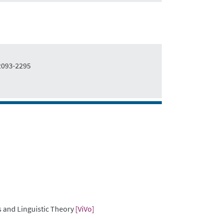
2093-2295
s and Linguistic Theory
[ViVo]