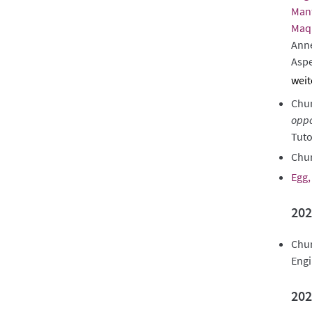
Man
Maqu
Ann
Aspe
sho
Chur
abst
oppo
Tuto
Chur
Egg,
202
Chur
Eng
202