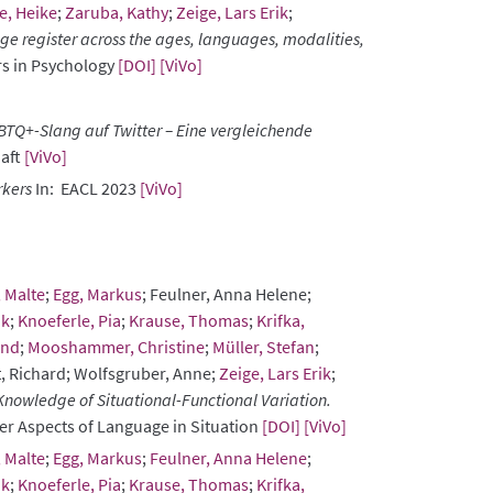
e, Heike
;
Zaruba, Kathy
;
Zeige, Lars Erik
;
ge register across the ages, languages, modalities,
rs in Psychology
[DOI]
[ViVo]
TQ+-Slang auf Twitter – Eine vergleichende
haft
[ViVo]
rkers
In: EACL 2023
[ViVo]
, Malte
;
Egg, Markus
; Feulner, Anna Helene;
nk
;
Knoeferle, Pia
;
Krause, Thomas
;
Krifka,
and
;
Mooshammer, Christine
;
Müller, Stefan
;
t, Richard; Wolfsgruber, Anne;
Zeige, Lars Erik
;
Knowledge of Situational-Functional Variation.
ter Aspects of Language in Situation
[DOI]
[ViVo]
, Malte
;
Egg, Markus
;
Feulner, Anna Helene
;
nk
;
Knoeferle, Pia
;
Krause, Thomas
;
Krifka,