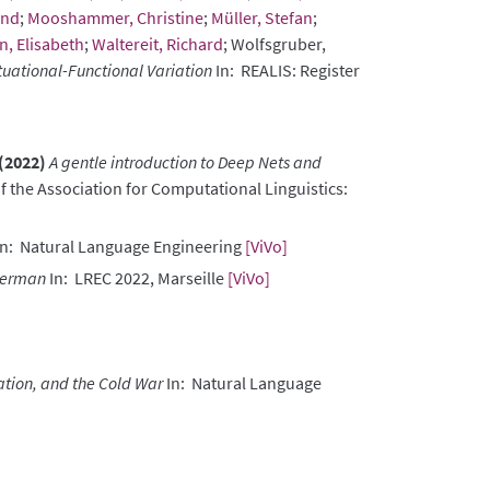
and
;
Mooshammer, Christine
;
Müller, Stefan
;
, Elisabeth
;
Waltereit, Richard
; Wolfsgruber,
uational-Functional Variation
In: REALIS: Register
(2022)
A gentle introduction to Deep Nets and
f the Association for Computational Linguistics:
n: Natural Language Engineering
[ViVo]
 German
In: LREC 2022, Marseille
[ViVo]
ation, and the Cold War
In: Natural Language