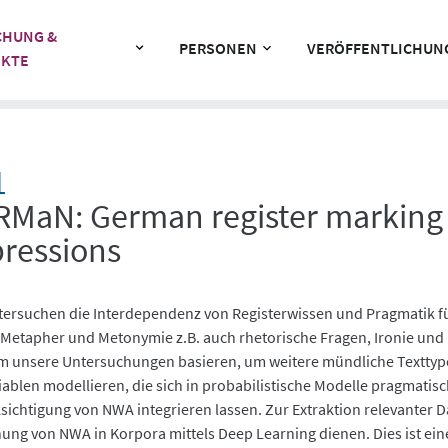
CHUNG &
PERSONEN
VERÖFFENTLICHUN
EKTE
1
MaN: German register marking b
ressions
tersuchen die Interdependenz von Registerwissen und Pragmatik f
Metapher und Metonymie z.B. auch rhetorische Fragen, Ironie und 
m unsere Untersuchungen basieren, um weitere mündliche Texttype
riablen modellieren, die sich in probabilistische Modelle pragmati
sichtigung von NWA integrieren lassen. Zur Extraktion relevanter 
ung von NWA in Korpora mittels Deep Learning dienen. Dies ist ein