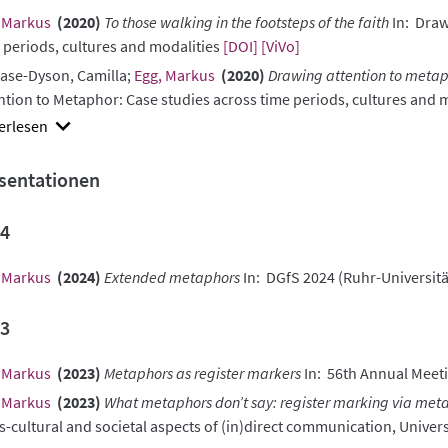
 Markus
(2020)
To those walking in the footsteps of the faith
In: Draw
 periods, cultures and modalities
[DOI]
[ViVo]
iase-Dyson, Camilla;
Egg, Markus
(2020)
Drawing attention to metaph
ntion to Metaphor: Case studies across time periods, cultures and 
w
ract
sentationen
4
 Markus
(2024)
Extended metaphors
In: DGfS 2024 (Ruhr-Universi
3
 Markus
(2023)
Metaphors as register markers
In: 56th Annual Meeti
 Markus
(2023)
What metaphors don’t say: register marking via met
s-cultural and societal aspects of (in)direct communication, Univers