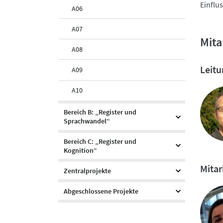
Einflu
A06
A07
Mita
A08
Leitu
A09
A10
Bereich B: „Register und
Sprachwandel“
Bereich C: „Register und
Kognition“
Mitar
Zentralprojekte
Abgeschlossene Projekte