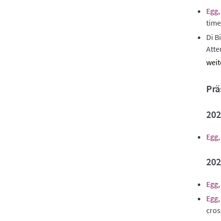
Egg,
time
Di B
Atte
sho
abst
Prä
202
Egg,
202
Egg,
Egg,
cros