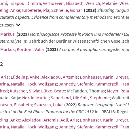
umi
;
Tsiapou, Dimitra
;
Verhoeven, Elisabeth
;
Weirich, Melanie
;
Wies
ling, Anke
;
Knoeferle, Pia
;
Schnelle, Gohar
(2023)
Situating langua
cultural aspects: Evidence from complementary methods
In: Frontie
w
 Markus
(2023)
Morphologische Prozesse in Polari und modernem LGB
ract
steranalyse
In: Jahrbuch der Berliner Wissenschaftlichen Gesellsc
 Markus
;
Kordoni, Valia
(2023)
A corpus of metaphors as register ma
2
 Aria
;
Lüdeling, Anke
;
Alexiadou, Artemis
;
Donhauser, Karin
;
Dreyer
rina, Natalia
;
Hock, Wolfgang
;
Jannedy, Stefanie
;
Kammerzell, Fra
fred
;
Kutscher, Silvia
;
Lütke, Beate
; McFadden, Thomas;
Meyer, Rol
ate, Katja;
Norde, Muriel
;
Sauerland, Uli
;
Solt, Stephanie
; Walterei
oeven, Elisabeth
;
Szucsich, Luka
(2022)
Register: Language Users’ 
e text of the First Phase Proposal for the CRC 1412
In: REALIS: Regis
ling, Anke
;
Alexiadou, Artemis
;
Adli, Aria
;
Donhauser, Karin
;
Dreyer
rina, Natalia
;
Hock, Wolfgang
;
Jannedy, Stefanie
;
Kammerzell, Fra