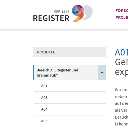
Skip
to
FORS
content
PROJ
A0
PROJEKTE
GeR
exp
Bereich A: „Register und
Grammatik“
A01
Wir un
neben 
A03
auf de
A04
als Va
Berück
A05
Erkenn