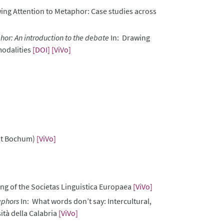
ing Attention to Metaphor: Case studies across
or: An introduction to the debate
In: Drawing
modalities
[DOI]
[ViVo]
tät Bochum)
[ViVo]
ng of the Societas Linguistica Europaea
[ViVo]
aphors
In: What words don’t say: Intercultural,
ità della Calabria
[ViVo]