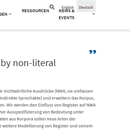
Suche
English
Deutsch
RESSOURCEN
NEWS &
nach:
GEN
EVENTS
Gehe
zu:
y non-literal
Projekte
/
Bereich
A:
ür nichtwörtliche Ausdrücke (NWA; sie umfassen
„Register
indirekte Sprechakte) und erweitern das Korpus,
und
n. Wir werden den Einfluss von Register auf NWA
Grammatik“
scher Ausspezifizierung von Bedeutung unter
Daten aus Korpora sollen neue Arten der
e weitere Modellierung von Register und seinem