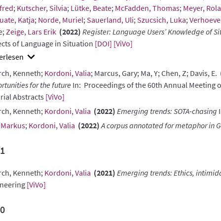
fred
;
Kutscher, Silvia
;
Lütke, Beate
;
McFadden, Thomas
;
Meyer, Rol
ate, Katja
;
Norde, Muriel
;
Sauerland, Uli
;
Szucsich, Luka
;
Verhoeven
e;
Zeige, Lars Erik
(2022)
Register: Language Users’ Knowledge of Sit
cts of Language in Situation
[DOI]
[ViVo]
w
ch, Kenneth;
Kordoni, Valia
; Marcus, Gary; Ma, Y; Chen, Z; Davis, E.
ract
rtunities for the future
In: Proceedings of the 60th Annual Meeting o
rial Abstracts
[ViVo]
ch, Kenneth;
Kordoni, Valia
(2022)
Emerging trends: SOTA-chasing
I
 Markus
;
Kordoni, Valia
(2022)
A corpus annotated for metaphor in
1
ch, Kenneth;
Kordoni, Valia
(2021)
Emerging trends: Ethics, intimid
ineering
[ViVo]
0