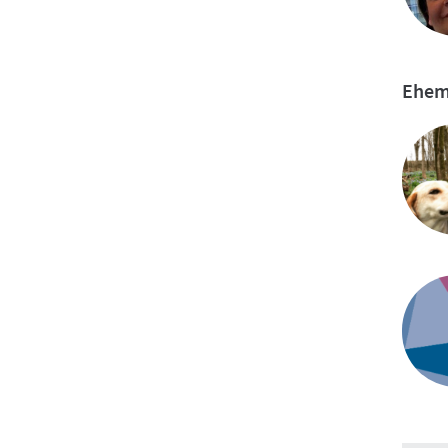
Ehema