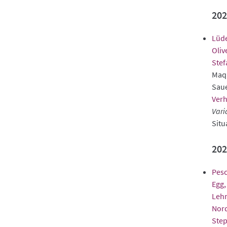
202
Lüde
Oliv
Stef
Maqu
Saue
Verh
Vari
Situ
202
Pesc
Egg,
Leh
Nord
Ste