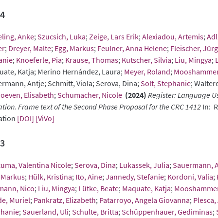
4
ling, Anke
;
Szucsich, Luka
;
Zeige, Lars Erik
;
Alexiadou, Artemis
;
Adl
er
;
Dreyer, Malte
;
Egg, Markus
;
Feulner, Anna Helene
;
Fleischer, Jürg
anie
;
Knoeferle, Pia
;
Krause, Thomas
;
Kutscher, Silvia
;
Liu, Mingya
;
ate, Katja; Merino Hernández, Laura;
Meyer, Roland
;
Mooshammer,
rmann, Antje; Schmitt, Viola; Serova, Dina;
Solt, Stephanie
; Walter
oeven, Elisabeth
;
Schumacher, Nicole
(2024)
Register: Language Us
ation. Frame text of the Second Phase Proposal for the CRC 1412
In: 
ation
[DOI]
[ViVo]
3
uma, Valentina Nicole
;
Serova, Dina
;
Lukassek, Julia
;
Sauermann, A
 Markus
;
Hülk, Kristina
;
Ito, Aine
;
Jannedy, Stefanie
;
Kordoni, Valia
;
mann, Nico
;
Liu, Mingya
;
Lütke, Beate
;
Maquate, Katja
;
Mooshammer,
e, Muriel
;
Pankratz, Elizabeth
;
Patarroyo, Angela Giovanna
;
Plesca,
phanie
;
Sauerland, Uli
;
Schulte, Britta
;
Schüppenhauer, Gediminas
;