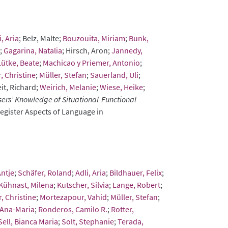
i, Aria
; Belz, Malte;
Bouzouita, Miriam
;
Bunk,
;
Gagarina, Natalia
; Hirsch, Aron;
Jannedy,
Lütke, Beate
;
Machicao y Priemer, Antonio
;
 Christine
;
Müller, Stefan
;
Sauerland, Uli
;
eit, Richard;
Weirich, Melanie
;
Wiese, Heike
;
ers’ Knowledge of Situational-Functional
Register Aspects of Language in
ntje
;
Schäfer, Roland
;
Adli, Aria
;
Bildhauer, Felix
;
Kühnast, Milena
;
Kutscher, Silvia
;
Lange, Robert
;
 Christine
;
Mortezapour, Vahid
;
Müller, Stefan
;
 Ana-Maria
;
Ronderos, Camilo R.
;
Rotter,
Sell, Bianca Maria
;
Solt, Stephanie
;
Terada,