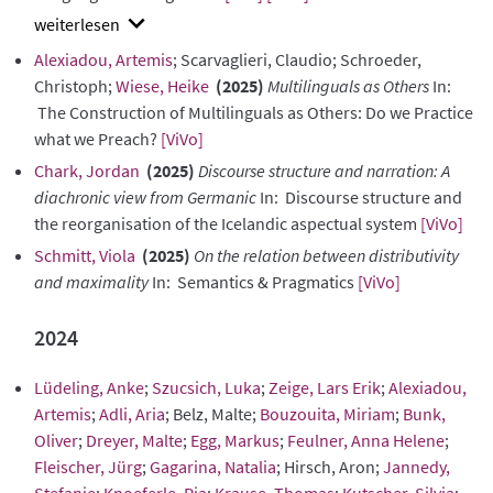
show
Alexiadou, Artemis
; Scarvaglieri, Claudio; Schroeder,
abstract
Christoph;
Wiese, Heike
(2025)
Multilinguals as Others
In:
The Construction of Multilinguals as Others: Do we Practice
what we Preach?
[ViVo]
Chark, Jordan
(2025)
Discourse structure and narration: A
diachronic view from Germanic
In: Discourse structure and
the reorganisation of the Icelandic aspectual system
[ViVo]
Schmitt, Viola
(2025)
On the relation between distributivity
and maximality
In: Semantics & Pragmatics
[ViVo]
2024
Lüdeling, Anke
;
Szucsich, Luka
;
Zeige, Lars Erik
;
Alexiadou,
Artemis
;
Adli, Aria
; Belz, Malte;
Bouzouita, Miriam
;
Bunk,
Oliver
;
Dreyer, Malte
;
Egg, Markus
;
Feulner, Anna Helene
;
Fleischer, Jürg
;
Gagarina, Natalia
; Hirsch, Aron;
Jannedy,
Stefanie
;
Knoeferle, Pia
;
Krause, Thomas
;
Kutscher, Silvia
;