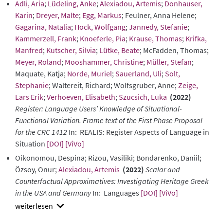
Adli, Aria
;
Lüdeling, Anke
;
Alexiadou, Artemis
;
Donhauser,
Karin
;
Dreyer, Malte
;
Egg, Markus
; Feulner, Anna Helene;
Gagarina, Natalia
;
Hock, Wolfgang
;
Jannedy, Stefanie
;
Kammerzell, Frank
;
Knoeferle, Pia
;
Krause, Thomas
;
Krifka,
Manfred
;
Kutscher, Silvia
;
Lütke, Beate
; McFadden, Thomas;
Meyer, Roland
;
Mooshammer, Christine
;
Müller, Stefan
;
Maquate, Katja;
Norde, Muriel
;
Sauerland, Uli
;
Solt,
Stephanie
; Waltereit, Richard; Wolfsgruber, Anne;
Zeige,
Lars Erik
;
Verhoeven, Elisabeth
;
Szucsich, Luka
(2022)
Register: Language Users’ Knowledge of Situational-
Functional Variation. Frame text of the First Phase Proposal
for the CRC 1412
In: REALIS: Register Aspects of Language in
Situation
[DOI]
[ViVo]
Oikonomou, Despina; Rizou, Vasiliki; Bondarenko, Daniil;
Özsoy, Onur;
Alexiadou, Artemis
(2022)
Scalar and
Counterfactual Approximatives: Investigating Heritage Greek
in the USA and Germany
In: Languages
[DOI]
[ViVo]
show