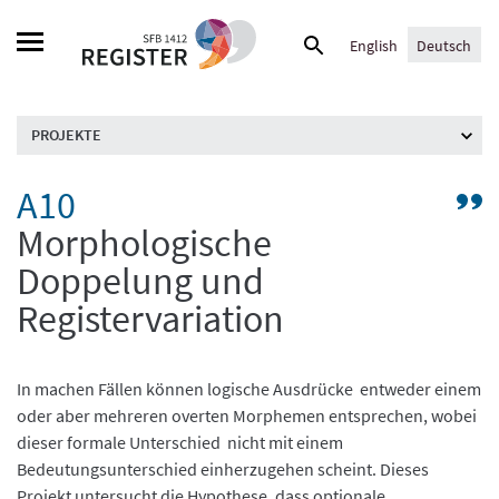
Skip
Suche
to
English
Deutsch
nach:
content
PROJEKTE
A10
G
zu
Morphologische
Pr
Doppelung und
/
Be
Registervariation
A:
„R
u
In machen Fällen können logische Ausdrücke entweder einem
G
oder aber mehreren overten Morphemen entsprechen, wobei
dieser formale Unterschied nicht mit einem
Bedeutungsunterschied einherzugehen scheint. Dieses
Projekt untersucht die Hypothese, dass optionale