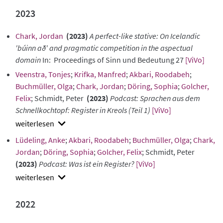
abstract
2023
Chark, Jordan
(2023)
A perfect-like stative: On Icelandic
'búinn að' and pragmatic competition in the aspectual
domain
In: Proceedings of Sinn und Bedeutung 27
[ViVo]
Veenstra, Tonjes
;
Krifka, Manfred
;
Akbari, Roodabeh
;
Buchmüller, Olga
;
Chark, Jordan
;
Döring, Sophia
;
Golcher,
Felix
; Schmidt, Peter
(2023)
Podcast: Sprachen aus dem
Schnellkochtopf: Register in Kreols (Teil 1)
[ViVo]
show
Lüdeling, Anke
;
Akbari, Roodabeh
;
Buchmüller, Olga
;
Chark,
abstract
Jordan
;
Döring, Sophia
;
Golcher, Felix
; Schmidt, Peter
(2023)
Podcast: Was ist ein Register?
[ViVo]
show
abstract
2022