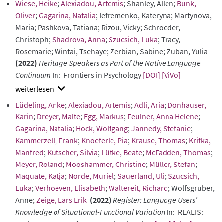
Wiese, Heike
;
Alexiadou, Artemis
; Shanley, Allen;
Bunk,
abstract
Oliver
;
Gagarina, Natalia
; Iefremenko, Kateryna; Martynova,
Maria; Pashkova, Tatiana; Rizou, Vicky; Schroeder,
Christoph;
Shadrova, Anna
;
Szucsich, Luka
; Tracy,
Rosemarie; Wintai, Tsehaye; Zerbian, Sabine; Zuban, Yulia
(2022)
Heritage Speakers as Part of the Native Language
Continuum
In: Frontiers in Psychology
[DOI]
[ViVo]
show
Lüdeling, Anke
;
Alexiadou, Artemis
;
Adli, Aria
;
Donhauser,
abstract
Karin
;
Dreyer, Malte
;
Egg, Markus
;
Feulner, Anna Helene
;
Gagarina, Natalia
;
Hock, Wolfgang
;
Jannedy, Stefanie
;
Kammerzell, Frank
;
Knoeferle, Pia
;
Krause, Thomas
;
Krifka,
Manfred
;
Kutscher, Silvia
;
Lütke, Beate
;
McFadden, Thomas
;
Meyer, Roland
;
Mooshammer, Christine
;
Müller, Stefan
;
Maquate, Katja
;
Norde, Muriel
;
Sauerland, Uli
;
Szucsich,
Luka
;
Verhoeven, Elisabeth
;
Waltereit, Richard
; Wolfsgruber,
Anne;
Zeige, Lars Erik
(2022)
Register: Language Users’
Knowledge of Situational-Functional Variation
In: REALIS: