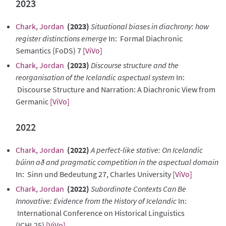
2023
Chark, Jordan
(2023)
Situational biases in diachrony: how
register distinctions emerge
In: Formal Diachronic
Semantics (FoDS) 7
[ViVo]
Chark, Jordan
(2023)
Discourse structure and the
reorganisation of the Icelandic aspectual system
In:
Discourse Structure and Narration: A Diachronic View from
Germanic
[ViVo]
2022
Chark, Jordan
(2022)
A perfect-like stative: On Icelandic
búinn að and pragmatic competition in the aspectual domain
In: Sinn und Bedeutung 27, Charles University
[ViVo]
Chark, Jordan
(2022)
Subordinate Contexts Can Be
Innovative: Evidence from the History of Icelandic
In:
International Conference on Historical Linguistics
(ICHL25)
[ViVo]