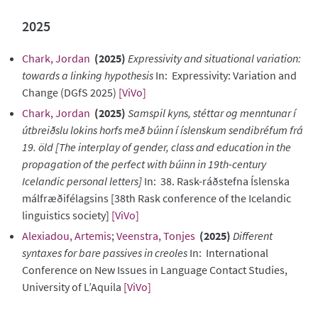
2025
Chark, Jordan
(2025)
Expressivity and situational variation:
towards a linking hypothesis
In: Expressivity: Variation and
Change (DGfS 2025)
[ViVo]
Chark, Jordan
(2025)
Samspil kyns, stéttar og menntunar í
útbreiðslu lokins horfs með búinn í íslenskum sendibréfum frá
19. öld [The interplay of gender, class and education in the
propagation of the perfect with búinn in 19th-century
Icelandic personal letters]
In: 38. Rask-ráðstefna Íslenska
málfræðifélagsins [38th Rask conference of the Icelandic
linguistics society]
[ViVo]
Alexiadou, Artemis
;
Veenstra, Tonjes
(2025)
Different
syntaxes for bare passives in creoles
In: International
Conference on New Issues in Language Contact Studies,
University of L’Aquila
[ViVo]