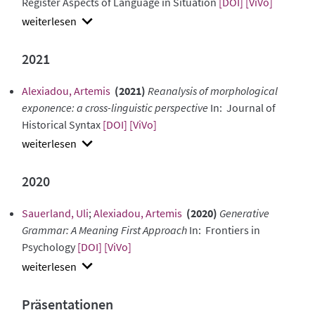
Register Aspects of Language in Situation
[DOI]
[ViVo]
show
abstract
2021
Alexiadou, Artemis
(2021)
Reanalysis of morphological
exponence: a cross-linguistic perspective
In: Journal of
Historical Syntax
[DOI]
[ViVo]
show
abstract
2020
Sauerland, Uli
;
Alexiadou, Artemis
(2020)
Generative
Grammar: A Meaning First Approach
In: Frontiers in
Psychology
[DOI]
[ViVo]
show
abstract
Präsentationen