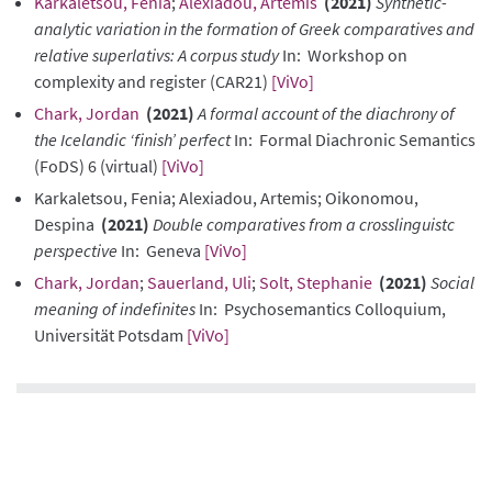
Karkaletsou, Fenia
;
Alexiadou, Artemis
(2021)
Synthetic-
analytic variation in the formation of Greek comparatives and
relative superlativs: A corpus study
In: Workshop on
complexity and register (CAR21)
[ViVo]
Chark, Jordan
(2021)
A formal account of the diachrony of
the Icelandic ‘finish’ perfect
In: Formal Diachronic Semantics
(FoDS) 6 (virtual)
[ViVo]
Karkaletsou, Fenia; Alexiadou, Artemis; Oikonomou,
Despina
(2021)
Double comparatives from a crosslinguistc
perspective
In: Geneva
[ViVo]
Chark, Jordan
;
Sauerland, Uli
;
Solt, Stephanie
(2021)
Social
meaning of indefinites
In: Psychosemantics Colloquium,
Universität Potsdam
[ViVo]