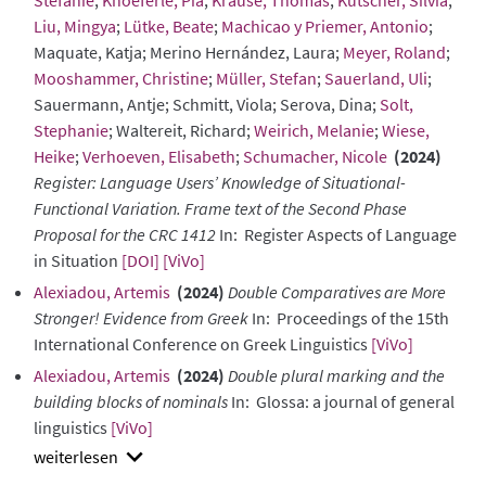
Liu, Mingya
;
Lütke, Beate
;
Machicao y Priemer, Antonio
;
Maquate, Katja; Merino Hernández, Laura;
Meyer, Roland
;
Mooshammer, Christine
;
Müller, Stefan
;
Sauerland, Uli
;
Sauermann, Antje; Schmitt, Viola; Serova, Dina;
Solt,
Stephanie
; Waltereit, Richard;
Weirich, Melanie
;
Wiese,
Heike
;
Verhoeven, Elisabeth
;
Schumacher, Nicole
(2024)
Register: Language Users’ Knowledge of Situational-
Functional Variation. Frame text of the Second Phase
Proposal for the CRC 1412
In: Register Aspects of Language
in Situation
[DOI]
[ViVo]
Alexiadou, Artemis
(2024)
Double Comparatives are More
Stronger! Evidence from Greek
In: Proceedings of the 15th
International Conference on Greek Linguistics
[ViVo]
Alexiadou, Artemis
(2024)
Double plural marking and the
building blocks of nominals
In: Glossa: a journal of general
linguistics
[ViVo]
show