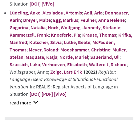
Situation
[DOI]
[ViVo]
Lüdeling, Anke
;
Alexiadou, Artemis
;
Adli, Aria
;
Donhauser,
Karin
;
Dreyer, Malte
;
Egg, Markus
;
Feulner, Anna Helene
;
Gagarina, Natalia
;
Hock, Wolfgang
;
Jannedy, Stefanie
;
Kammerzell, Frank
;
Knoeferle, Pia
;
Krause, Thomas
;
Krifka,
Manfred
;
Kutscher, Silvia
;
Lütke, Beate
;
McFadden,
Thomas
;
Meyer, Roland
;
Mooshammer, Christine
;
Müller,
Stefan
;
Maquate, Katja
;
Norde, Muriel
;
Sauerland, Uli
;
Szucsich, Luka
;
Verhoeven, Elisabeth
;
Waltereit, Richard
;
Wolfsgruber, Anne;
Zeige, Lars Erik
(2022)
Register:
Language Users’ Knowledge of Situational-Functional
Variation
In: REALIS: Register Aspects of Language in
Situation
[DOI]
[PDF]
[ViVo]
show
abstract