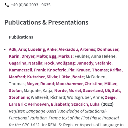
+49 (0)30 2093 - 9635
Publications & Presentations
Publications
Adli, Aria
;
Lüdeling, Anke
;
Alexiadou, Artemis
;
Donhauser,
Karin
;
Dreyer, Malte
;
Egg, Markus
; Feulner, Anna Helene;
Gagarina, Natalia
;
Hock, Wolfgang
;
Jannedy, Stefanie
;
Kammerzell, Frank
;
Knoeferle, Pia
;
Krause, Thomas
;
Krifka,
Manfred
;
Kutscher, Silvia
;
Lütke, Beate
; McFadden,
Thomas;
Meyer, Roland
;
Mooshammer, Christine
;
Müller,
Stefan
; Maquate, Katja;
Norde, Muriel
;
Sauerland, Uli
;
Solt,
Stephanie
; Waltereit, Richard; Wolfsgruber, Anne;
Zeige,
Lars Erik
;
Verhoeven, Elisabeth
;
Szucsich, Luka
(2022)
Register: Language Users’ Knowledge of Situational-
Functional Variation. Frame text of the First Phase Proposal
for the CRC 1412
In: REALIS: Register Aspects of Language in