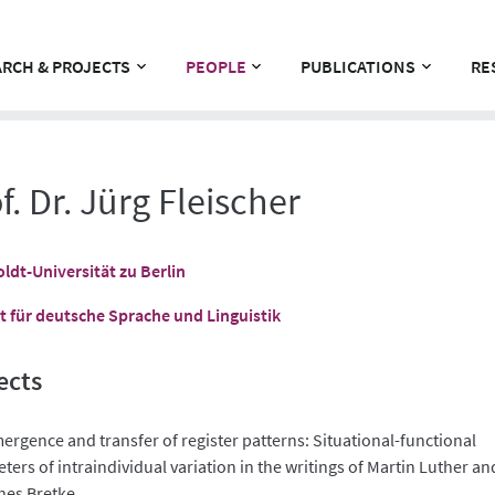
RCH & PROJECTS
PEOPLE
PUBLICATIONS
RE
f. Dr. Jürg Fleischer
dt-Universität zu Berlin
ut für deutsche Sprache und Linguistik
ects
ergence and transfer of register patterns: Situational-functional
ers of intraindividual variation in the writings of Martin Luther an
es Bretke