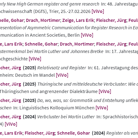
arly New High German register and genre research
In: 48. Jahrestagu
chwissenschaft (DGfS), Trier, 25.-27.02.2026
[ViVo]
elle, Gohar
;
Drach, Mortimer
;
Zeige, Lars Erik
;
Fleischer, Jürg
;
Feul
esentation of Asymmetric Communication for Register Research in Ea
unication in Ancient Societies, Berlin
[ViVo]
e, Lars Erik
;
Schnelle, Gohar
;
Drach, Mortimer
;
Fleischer, Jürg
;
Feul
stermerkmal bei Martin Luther und Johannes Bretke
In: 17. Jahresta
achgeschichte
[ViVo]
scher, Jürg
(2025)
Relativsatz und Register
In: 61. Jahrestagung des
nheim: Deutsch im Wandel
[ViVo]
scher, Jürg
(2025)
Thüringische und mitteldeutsche Verbcluster: Wie d
Thüringischen und angrenzender Dialekträume
[ViVo]
scher, Jürg
(2025)
Da, wo, was, so: Grammatik und Entstehung unflekt
schen
In: Linguistisches Kolloquium München
[ViVo]
scher, Jürg
(2024)
Verbcluster bei Martin Luther
In: Sprachhistorisch
4)
[ViVo]
e, Lars Erik
;
Fleischer, Jürg
;
Schnelle, Gohar
(2024)
Register als va