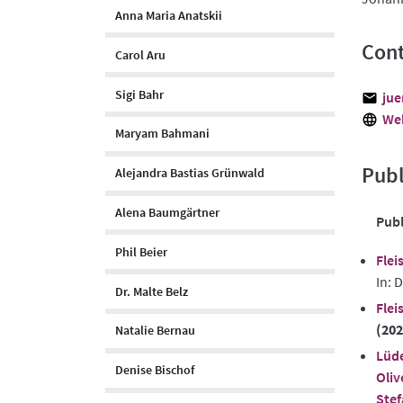
Anna Maria Anatskii
Cont
Carol Aru
Sigi Bahr
jue
We
Maryam Bahmani
Publ
Alejandra Bastias Grünwald
Alena Baumgärtner
Publ
Phil Beier
Flei
In: 
Dr. Malte Belz
Flei
(202
Natalie Bernau
Lüde
Denise Bischof
Oliv
Stef