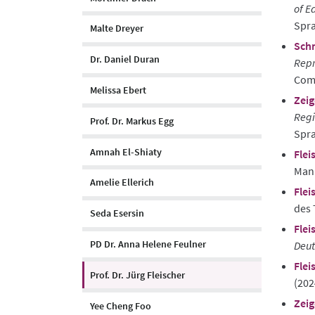
of E
Spra
Malte Dreyer
Schn
Dr. Daniel Duran
Repr
Comm
Melissa Ebert
Zeig
Regi
Prof. Dr. Markus Egg
Spr
Amnah El-Shiaty
Flei
Man
Amelie Ellerich
Flei
des 
Seda Esersin
Flei
PD Dr. Anna Helene Feulner
Deut
Flei
Prof. Dr. Jürg Fleischer
(202
Zeig
Yee Cheng Foo