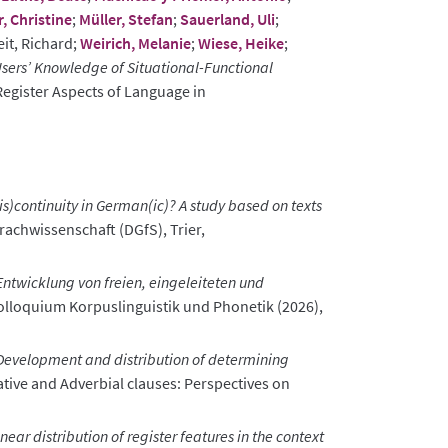
 Christine
;
Müller, Stefan
;
Sauerland, Uli
;
eit, Richard;
Weirich, Melanie
;
Wiese, Heike
;
sers’ Knowledge of Situational-Functional
Register Aspects of Language in
dis)continuity in German(ic)? A study based on texts
rachwissenschaft (DGfS), Trier,
Entwicklung von freien, eingeleiteten und
olloquium Korpuslinguistik und Phonetik (2026),
Development and distribution of determining
tive and Adverbial clauses: Perspectives on
inear distribution of register features in the context