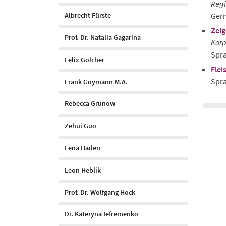
Regi
Germ
Albrecht Fürste
Zeig
Prof. Dr. Natalia Gagarina
Korp
Spr
Felix Golcher
Flei
Spra
Frank Goymann M.A.
Rebecca Grunow
Zehui Guo
Lena Haden
Leon Heblik
Prof. Dr. Wolfgang Hock
Dr. Kateryna Iefremenko