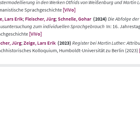
stermodellierung in den Werken Otfrids von Weißenburg und Martin L
anistische Sprachgeschichte
[ViVo]
e, Lars Erik
;
Fleischer, Jürg
;
Schnelle, Gohar
(2024)
Die Abfolge der 
usuntersuchung zum individuellen Sprachgebrauch
In: 16. Jahresta
achgeschichte
[ViVo]
scher, Jürg
;
Zeige, Lars Erik
(2023)
Register bei Martin Luther: Attrib
chhistorisches Kolloquium, Humboldt-Universität zu Berlin (2023)