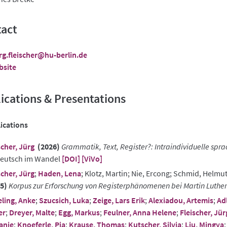
act
rg.fleischer@hu-berlin.de
bsite
ications & Presentations
ications
scher, Jürg
(2026)
Grammatik, Text, Register?: Intraindividuelle spra
Deutsch im Wandel
[DOI]
[ViVo]
scher, Jürg
;
Haden, Lena
; Klotz, Martin; Nie, Ercong; Schmid, Helmu
5)
Korpus zur Erforschung von Registerphänomenen bei Martin Luther 
ling, Anke
;
Szucsich, Luka
;
Zeige, Lars Erik
;
Alexiadou, Artemis
;
Adl
er
;
Dreyer, Malte
;
Egg, Markus
;
Feulner, Anna Helene
;
Fleischer, Jür
anie
;
Knoeferle, Pia
;
Krause, Thomas
;
Kutscher, Silvia
;
Liu, Mingya