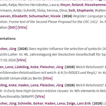
ate, Katja; Merino Hernández, Laura;
Meyer, Roland
;
Mooshammer,
rmann, Antje; Schmitt, Viola; Serova, Dina;
Solt, Stephanie
; Walter
oeven, Elisabeth
;
Schumacher, Nicole
(2024)
Register: Language U
ation. Frame text of the Second Phase Proposal for the CRC 1412
In: 
ation
[DOI]
[ViVo]
entations
scher, Jürg
(2026)
Does register influence the selection of syntactic (
artin Luther
In: 48. Jahrestagung der Deutschen Gesellschaft für Sp
27.02.2026
[ViVo]
en, Lena
;
Lüdeling, Anke
;
Fleischer, Jürg
(2026)
Welch Relativsatz! 
erführenden Relativsätzen mit welch- & N (in RIDGES und RegiL)
In: K
oldt-Universität zu Berlin
[ViVo]
ling, Anke
;
Haden, Lena
;
Fleischer, Jürg
(2026)
Welch Relativsatz! 
h- in Early New High German relative clauses
In: Wh-elements in Rela
functionality (WRAPP)
[ViVo]
scher, Jürg
;
Schnelle, Gohar
;
Haden, Lena
;
Zeige, Lars Erik
(2026)
L