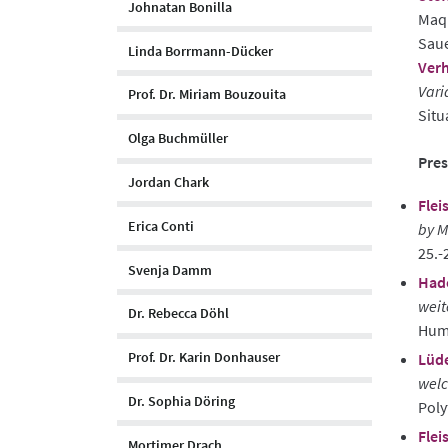
Johnatan Bonilla
Maqu
Saue
Linda Borrmann-Dücker
Verh
Vari
Prof. Dr. Miriam Bouzouita
Situ
Olga Buchmüller
Pres
Jordan Chark
Flei
Erica Conti
by M
25.-
Svenja Damm
Had
weit
Dr. Rebecca Döhl
Humb
Prof. Dr. Karin Donhauser
Lüde
welc
Dr. Sophia Döring
Poly
Flei
Mortimer Drach