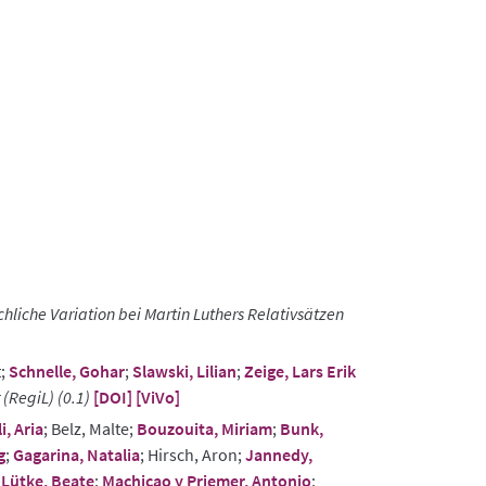
chliche Variation bei Martin Luthers Relativsätzen
t;
Schnelle, Gohar
;
Slawski, Lilian
;
Zeige, Lars Erik
(RegiL) (0.1)
[DOI]
[ViVo]
i, Aria
; Belz, Malte;
Bouzouita, Miriam
;
Bunk,
g
;
Gagarina, Natalia
; Hirsch, Aron;
Jannedy,
;
Lütke, Beate
;
Machicao y Priemer, Antonio
;