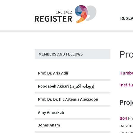
Skip
to
content
RESEA
Pro
MEMBERS AND FELLOWS
Humbol
Prof. Dr. Aria Adli
Instit
Roodabeh Akbari (رودابه اکبری)
Prof. Dr. Dr. h.c Artemis Alexiadou
Proj
Amy Amoakuh
B04
Em
paramet
Jones Anam
Johann