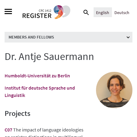
Skip
Search
to
English
Deutsch
for:
content
MEMBERS AND FELLOWS
Dr. Antje Sauermann
Humboldt-Universität zu Berlin
Institut für deutsche Sprache und
Linguistik
Projects
C07
The impact of language ideologies
on register distinctions in multilingual