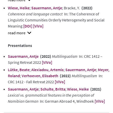
show
Wiese, Heike
;
Sauermann, Antje
; Bracke, Y.
(2022)
abstract
Coherence and language contact
In: The Coherence of
Linguistic Communities Orderly Heterogeneity and Social
Meaning
[DOI]
[ViVo]
show
abstract
Presentations
Sauermann, Antje
(2022)
Multilingualism
In: CRC 1412 –
Spring Retreat 2022
[ViVo]
Lütke, Beate
;
Alexiadou, Artemis
;
Sauermann, Antje
;
Meyer,
Roland
;
Verhoeven, Elisabeth
(2022)
Multilingualism
In:
CRC 1412 - Fall Retreat 2022
[ViVo]
Sauermann, Antje
;
Schulte, Britta
;
Wiese, Heike
(2021)
Lexical vs. grammatical features in the perception of
Namibian German
In: German Abroad 4, Windhoek
[ViVo]