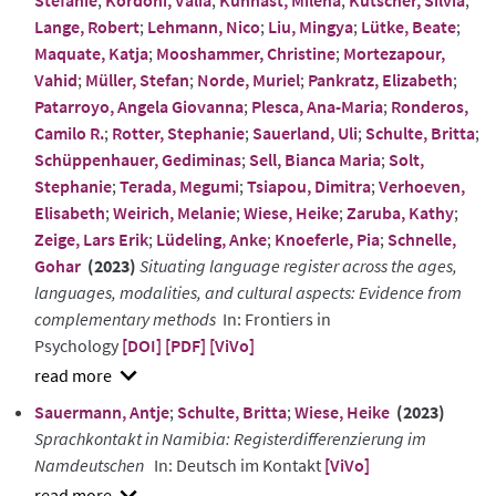
Stefanie
;
Kordoni, Valia
;
Kühnast, Milena
;
Kutscher, Silvia
;
Lange, Robert
;
Lehmann, Nico
;
Liu, Mingya
;
Lütke, Beate
;
Maquate, Katja
;
Mooshammer, Christine
;
Mortezapour,
Vahid
;
Müller, Stefan
;
Norde, Muriel
;
Pankratz, Elizabeth
;
Patarroyo, Angela Giovanna
;
Plesca, Ana-Maria
;
Ronderos,
Camilo R.
;
Rotter, Stephanie
;
Sauerland, Uli
;
Schulte, Britta
;
Schüppenhauer, Gediminas
;
Sell, Bianca Maria
;
Solt,
Stephanie
;
Terada, Megumi
;
Tsiapou, Dimitra
;
Verhoeven,
Elisabeth
;
Weirich, Melanie
;
Wiese, Heike
;
Zaruba, Kathy
;
Zeige, Lars Erik
;
Lüdeling, Anke
;
Knoeferle, Pia
;
Schnelle,
Gohar
(2023)
Situating language register across the ages,
languages, modalities, and cultural aspects: Evidence from
complementary methods
In: Frontiers in
Psychology
[DOI]
[PDF]
[ViVo]
show
Sauermann, Antje
;
Schulte, Britta
;
Wiese, Heike
(2023)
abstract
Sprachkontakt in Namibia: Registerdifferenzierung im
Namdeutschen
In: Deutsch im Kontakt
[ViVo]