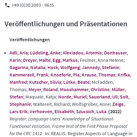
+49 (0)30 2093 - 9635
Veröffentlichungen und Präsentationen
Veröffentlichungen
Adli, Aria
;
Lüdeling, Anke
;
Alexiadou, Artemis
;
Donhauser,
Karin
;
Dreyer, Malte
;
Egg, Markus
; Feulner, Anna Helene;
Gagarina, Natalia
;
Hock, Wolfgang
;
Jannedy, Stefanie
;
Kammerzell, Frank
;
Knoeferle, Pia
;
Krause, Thomas
;
Krifka,
Manfred
;
Kutscher, Silvia
;
Lütke, Beate
; McFadden,
Thomas;
Meyer, Roland
;
Mooshammer, Christine
;
Müller,
Stefan
; Maquate, Katja;
Norde, Muriel
;
Sauerland, Uli
;
Solt,
Stephanie
; Waltereit, Richard; Wolfsgruber, Anne;
Zeige,
Lars Erik
;
Verhoeven, Elisabeth
;
Szucsich, Luka
(2022)
Register: Language Users’ Knowledge of Situational-
Functional Variation. Frame text of the First Phase Proposal
for the CRC 1412
In: REALIS: Register Aspects of Language in