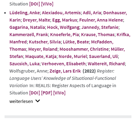
Situation
[DOI]
[ViVo]
Lüdeling, Anke
;
Alexiadou, Artemis
;
Adli, Aria
;
Donhauser,
Karin
;
Dreyer, Malte
;
Egg, Markus
;
Feulner, Anna Helene
;
Gagarina, Natalia
;
Hock, Wolfgang
;
Jannedy, Stefanie
;
Kammerzell, Frank
;
Knoeferle, Pia
;
Krause, Thomas
;
Krifka,
Manfred
;
Kutscher, Silvia
;
Lütke, Beate
;
McFadden,
Thomas
;
Meyer, Roland
;
Mooshammer, Christine
;
Müller,
Stefan
;
Maquate, Katja
;
Norde, Muriel
;
Sauerland, Uli
;
Szucsich, Luka
;
Verhoeven, Elisabeth
;
Waltereit, Richard
;
Wolfsgruber, Anne;
Zeige, Lars Erik
(2022)
Register:
Language Users’ Knowledge of Situational-Functional
Variation
In: REALIS: Register Aspects of Language in
Situation
[DOI]
[PDF]
[ViVo]
show
abstract