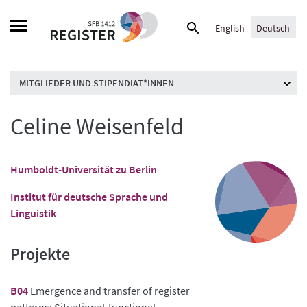
Skip
Suche
to
English
Deutsch
nach:
content
MITGLIEDER UND STIPENDIAT*INNEN
Celine Weisenfeld
Humboldt-Universität zu Berlin
Institut für deutsche Sprache und
Linguistik
Projekte
B04
Emergence and transfer of register
patterns: Situational-functional