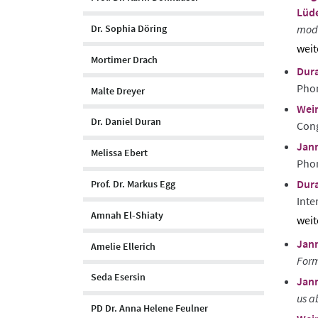
Lüde
moda
Dr. Sophia Döring
sho
Mortimer Drach
Dura
abst
Pho
Malte Dreyer
Weir
Dr. Daniel Duran
Cong
Jann
Melissa Ebert
Phon
Dura
Prof. Dr. Markus Egg
Inte
Amnah El-Shiaty
sho
Jann
abst
Amelie Ellerich
Form
Seda Esersin
Jann
us a
PD Dr. Anna Helene Feulner