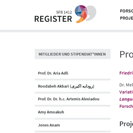
Skip
to
FORS
content
PROJ
Pro
MITGLIEDER UND STIPENDIAT*INNEN
Friedr
Prof. Dr. Aria Adli
Dr. Me
Roodabeh Akbari (رودابه اکبری)
Variati
Langua
Prof. Dr. Dr. h.c. Artemis Alexiadou
Forsch
Amy Amoakuh
Proj
Jones Anam