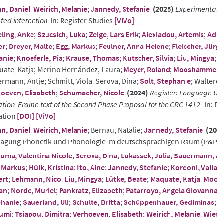
n, Daniel
;
Weirich, Melanie
;
Jannedy, Stefanie
(2025)
Experimental 
ated interaction
In: Register Studies
[ViVo]
ling, Anke
;
Szucsich, Luka
;
Zeige, Lars Erik
;
Alexiadou, Artemis
;
Adl
er
;
Dreyer, Malte
;
Egg, Markus
;
Feulner, Anna Helene
;
Fleischer, Jür
anie
;
Knoeferle, Pia
;
Krause, Thomas
;
Kutscher, Silvia
;
Liu, Mingya
ate, Katja; Merino Hernández, Laura;
Meyer, Roland
;
Mooshammer,
rmann, Antje; Schmitt, Viola; Serova, Dina;
Solt, Stephanie
; Walter
oeven, Elisabeth
;
Schumacher, Nicole
(2024)
Register: Language U
ation. Frame text of the Second Phase Proposal for the CRC 1412
In: 
ation
[DOI]
[ViVo]
n, Daniel
;
Weirich, Melanie
; Bernau, Natalie;
Jannedy, Stefanie
(20
Tagung Phonetik und Phonologie im deutschsprachigen Raum (P&
uma, Valentina Nicole
;
Serova, Dina
;
Lukassek, Julia
;
Sauermann, 
 Markus
;
Hülk, Kristina
;
Ito, Aine
;
Jannedy, Stefanie
;
Kordoni, Valia
ert
;
Lehmann, Nico
;
Liu, Mingya
;
Lütke, Beate
;
Maquate, Katja
;
Moo
an
;
Norde, Muriel
;
Pankratz, Elizabeth
;
Patarroyo, Angela Giovann
phanie
;
Sauerland, Uli
;
Schulte, Britta
;
Schüppenhauer, Gediminas
umi
;
Tsiapou, Dimitra
;
Verhoeven, Elisabeth
;
Weirich, Melanie
;
Wie