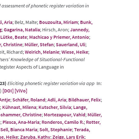
assessment of phonetic register variation in
i, Aria
; Belz, Malte;
Bouzouita, Miriam
;
Bunk,
g
;
Gagarina, Natalia
; Hirsch, Aron;
Jannedy,
;
Lütke, Beate
;
Machicao y Priemer, Antonio
;
 Christine
;
Müller, Stefan
;
Sauerland, Uli
;
eit, Richard;
Weirich, Melanie
;
Wiese, Heike
;
sers’ Knowledge of Situational-Functional
Register Aspects of Language in
23)
Eliciting phonetic register variation via app
In:
P)
[DOI]
[ViVo]
Antje
;
Schäfer, Roland
;
Adli, Aria
;
Bildhauer, Felix
;
;
Kühnast, Milena
;
Kutscher, Silvia
;
Lange,
shammer, Christine
;
Mortezapour, Vahid
;
Müller,
a
;
Plesca, Ana-Maria
;
Ronderos, Camilo R.
;
Rotter,
;
Sell, Bianca Maria
;
Solt, Stephanie
;
Terada,
se, Heike
;
Zaruba, Kathy
;
Zeige, Lars Erik
;