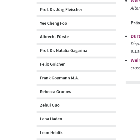
Weir
Alte
Prof. Dr. Jürg Fleischer
Prä
Yee Cheng Foo
Dura
Albrecht Fürste
Disp
Prof. Dr. Natalia Gagarina
ICL
Weir
Felix Golcher
cros
Frank Goymann M.A.
Rebecca Grunow
Zehui Guo
Lena Haden
Leon Heblik