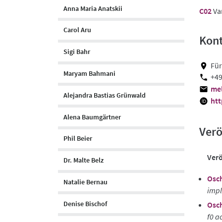
Anna Maria Anatskii
C02
Var
Carol Aru
Kon
Sigi Bahr
Für
Maryam Bahmani
+49
mel
Alejandra Bastias Grünwald
htt
Alena Baumgärtner
Verö
Phil Beier
Verö
Dr. Malte Belz
Osch
Natalie Bernau
impl
Denise Bischof
Osch
f0 a