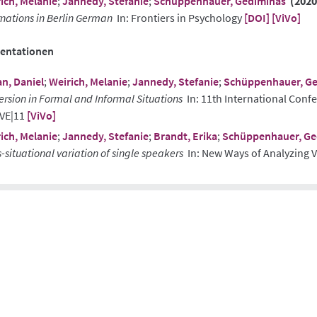
ich, Melanie
;
Jannedy, Stefanie
;
Schüppenhauer, Gediminas
(2020
rnations in Berlin German
In: Frontiers in Psychology
[DOI]
[ViVo]
sentationen
n, Daniel
;
Weirich, Melanie
;
Jannedy, Stefanie
;
Schüppenhauer, G
ersion in Formal and Informal Situations
In: 11th International Conf
aVE|11
[ViVo]
ich, Melanie
;
Jannedy, Stefanie
;
Brandt, Erika
;
Schüppenhauer, Ge
s-situational variation of single speakers
In: New Ways of Analyzing 