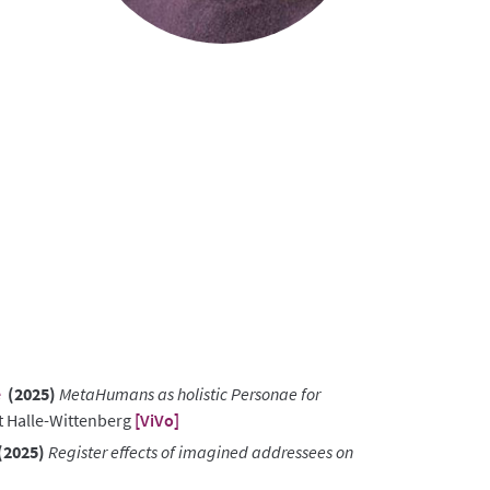
e
(2025)
MetaHumans as holistic Personae for
t Halle-Wittenberg
[ViVo]
(2025)
Register effects of imagined addressees on