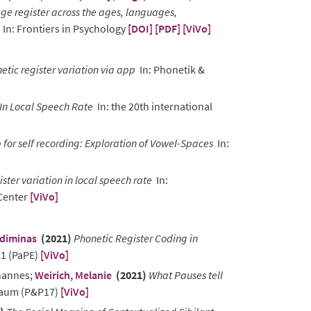
ge register across the ages, languages,
In: Frontiers in Psychology
[DOI]
[PDF]
[ViVo]
netic register variation via app
In: Phonetik &
 In Local Speech Rate
In: the 20th international
for self recording: Exploration of Vowel-Spaces
In:
ister variation in local speech rate
In:
 Center
[ViVo]
diminas
(2021)
Phonetic Register Coding in
21 (PaPE)
[ViVo]
ohannes;
Weirich, Melanie
(2021)
What Pauses tell
Raum (P&P17)
[ViVo]