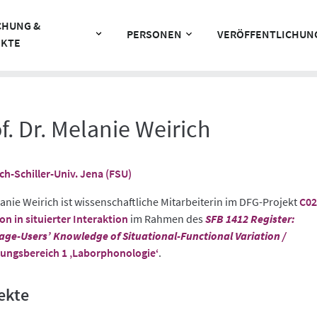
CHUNG &
PERSONEN
VERÖFFENTLICHUN
EKTE
f. Dr. Melanie Weirich
ich-Schiller-Univ. Jena (FSU)
lanie Weirich ist wissenschaftliche Mitarbeiterin im DFG-Projekt
C02
on in situierter Interaktion
im Rahmen des
SFB 1412 Register:
ge-Users’ Knowledge of Situational-Functional Variation /
ungsbereich 1 ‚Laborphonologie‘
.
ekte