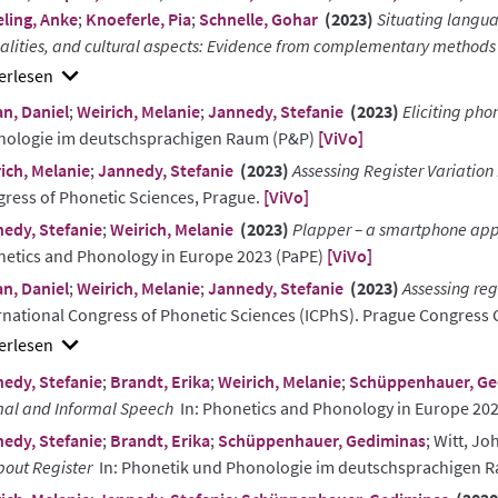
ling, Anke
;
Knoeferle, Pia
;
Schnelle, Gohar
(2023)
Situating langua
lities, and cultural aspects: Evidence from complementary methods
w
n, Daniel
;
Weirich, Melanie
;
Jannedy, Stefanie
(2023)
Eliciting pho
ract
nologie im deutschsprachigen Raum (P&P)
[ViVo]
ich, Melanie
;
Jannedy, Stefanie
(2023)
Assessing Register Variation
ress of Phonetic Sciences, Prague.
[ViVo]
edy, Stefanie
;
Weirich, Melanie
(2023)
Plapper – a smartphone app 
etics and Phonology in Europe 2023 (PaPE)
[ViVo]
n, Daniel
;
Weirich, Melanie
;
Jannedy, Stefanie
(2023)
Assessing reg
rnational Congress of Phonetic Sciences (ICPhS). Prague Congress
w
edy, Stefanie
;
Brandt, Erika
;
Weirich, Melanie
;
Schüppenhauer, Ge
ract
al and Informal Speech
In: Phonetics and Phonology in Europe 20
edy, Stefanie
;
Brandt, Erika
;
Schüppenhauer, Gediminas
; Witt, J
bout Register
In: Phonetik und Phonologie im deutschsprachigen 