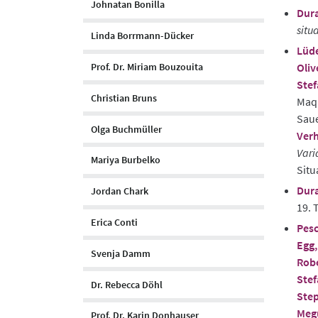
Johnatan Bonilla
Dura
situ
Linda Borrmann-Dücker
Lüde
Oliv
Prof. Dr. Miriam Bouzouita
Stef
Christian Bruns
Maqu
Saue
Olga Buchmüller
Verh
Vari
Mariya Burbelko
Situ
Dura
Jordan Chark
19. 
Erica Conti
Pesc
Egg,
Svenja Damm
Rob
Stef
Dr. Rebecca Döhl
Ste
Meg
Prof. Dr. Karin Donhauser