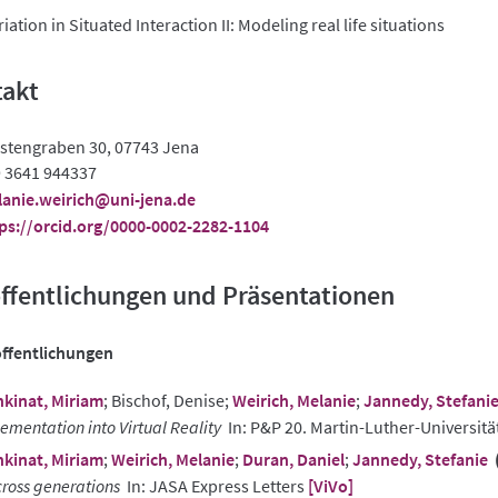
iation in Situated Interaction II: Modeling real life situations
takt
stengraben 30, 07743 Jena
 3641 944337
anie.weirich@uni-jena.de
ps://orcid.org/0000-0002-2282-1104
ffentlichungen und Präsentationen
ffentlichungen
kinat, Miriam
; Bischof, Denise;
Weirich, Melanie
;
Jannedy, Stefani
ementation into Virtual Reality
In: P&P 20. Martin-Luther-Universitä
kinat, Miriam
;
Weirich, Melanie
;
Duran, Daniel
;
Jannedy, Stefanie
cross generations
In: JASA Express Letters
[ViVo]