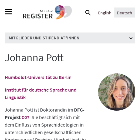
Skip
Suche
to
English
Deutsch
nach:
content
MITGLIEDER UND STIPENDIAT*INNEN
Johanna Pott
Humboldt-Universität zu Berlin
Institut für deutsche Sprache und
Linguistik
Johanna Pott ist Doktorandin im
DFG-
Projekt
C07
. Sie beschäftigt sich mit
dem Einfluss von Sprachideologien in
unterschiedlichen gesellschaftlichen
Kontexten auf Register. Hierbei liegt ihr