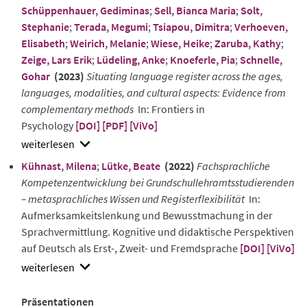
Schüppenhauer, Gediminas
;
Sell, Bianca Maria
;
Solt,
Stephanie
;
Terada, Megumi
;
Tsiapou, Dimitra
;
Verhoeven,
Elisabeth
;
Weirich, Melanie
;
Wiese, Heike
;
Zaruba, Kathy
;
Zeige, Lars Erik
;
Lüdeling, Anke
;
Knoeferle, Pia
;
Schnelle,
Gohar
(2023)
Situating language register across the ages,
languages, modalities, and cultural aspects: Evidence from
complementary methods
In: Frontiers in
Psychology
[DOI]
[PDF]
[ViVo]
show
Kühnast, Milena
;
Lütke, Beate
(2022)
Fachsprachliche
abstract
Kompetenzentwicklung bei Grundschullehramtsstudierenden
– metasprachliches Wissen und Registerflexibilität
In:
Aufmerksamkeitslenkung und Bewusstmachung in der
Sprachvermittlung. Kognitive und didaktische Perspektiven
auf Deutsch als Erst-, Zweit- und Fremdsprache
[DOI]
[ViVo]
show
abstract
Präsentationen