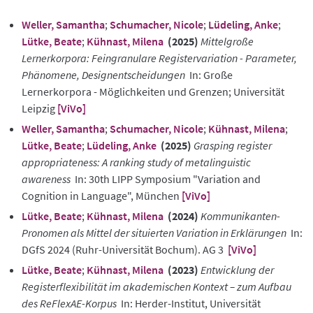
Weller, Samantha
;
Schumacher, Nicole
;
Lüdeling, Anke
;
Lütke, Beate
;
Kühnast, Milena
(2025)
Mittelgroße
Lernerkorpora: Feingranulare Registervariation - Parameter,
Phänomene, Designentscheidungen
In: Große
Lernerkorpora - Möglichkeiten und Grenzen; Universität
Leipzig
[ViVo]
Weller, Samantha
;
Schumacher, Nicole
;
Kühnast, Milena
;
Lütke, Beate
;
Lüdeling, Anke
(2025)
Grasping register
appropriateness: A ranking study of metalinguistic
awareness
In: 30th LIPP Symposium "Variation and
Cognition in Language", München
[ViVo]
Lütke, Beate
;
Kühnast, Milena
(2024)
Kommunikanten-
Pronomen als Mittel der situierten Variation in Erklärungen
In:
DGfS 2024 (Ruhr-Universität Bochum). AG 3
[ViVo]
Lütke, Beate
;
Kühnast, Milena
(2023)
Entwicklung der
Registerflexibilität im akademischen Kontext – zum Aufbau
des ReFlexAE-Korpus
In: Herder-Institut, Universität