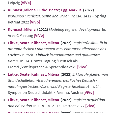
Leipzig
[ViVo]
Kühnast, Milena
;
Lütke, Beate
;
Egg, Markus
(2022)
Workshop "Register, Genre and Style"
In: CRC 1412 – Spring
Retreat 2022
[ViVo]
Kühnast, Milena
(2022)
Modeling register development
In:
Area C Meeting
[ViVo]
Lütke, Beate
;
Kühnast, Milena
(2022)
Registerflexibilität in
grammatischen Erklärungen von Lehramtsstudierenden des
Faches Deutsch - Einblick in quantitative und qualitative
Daten.
In: 24. Grazer Tagung "Deutsch als
Fremd-/Zweitsprache & Sprachdidaktik"
[ViVo]
Lütke, Beate
;
Kühnast, Milena
(2022)
Erklärfähigkeiten von
Grundschullehramtsstudierenden des Faches Deutsch –
metalinguistisches Wissen und Registerflexibilität
In: 24.
Symposion Deutschdidaktik, Vienna, Austria
[ViVo]
Lütke, Beate
;
Kühnast, Milena
(2022)
Register acquisition
and education
In: CRC 1412 - Fall Retreat 2022
[ViVo]
Kühnast, Milena
;
Lütke, Beate
(2022)
Stance markers as