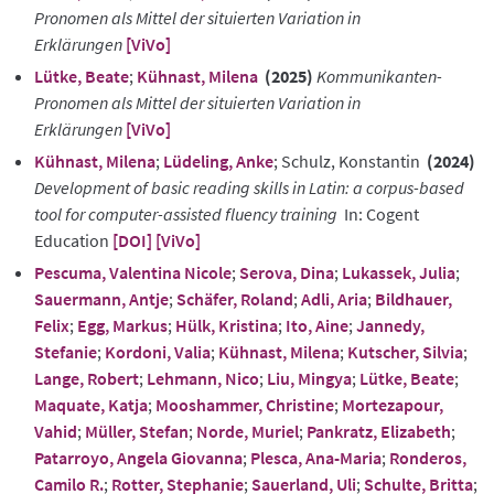
Pronomen als Mittel der situierten Variation in
Erklärungen
[ViVo]
Lütke, Beate
;
Kühnast, Milena
(2025)
Kommunikanten-
Pronomen als Mittel der situierten Variation in
Erklärungen
[ViVo]
Kühnast, Milena
;
Lüdeling, Anke
; Schulz, Konstantin
(2024)
Development of basic reading skills in Latin: a corpus-based
tool for computer-assisted fluency training
In: Cogent
Education
[DOI]
[ViVo]
Pescuma, Valentina Nicole
;
Serova, Dina
;
Lukassek, Julia
;
Sauermann, Antje
;
Schäfer, Roland
;
Adli, Aria
;
Bildhauer,
Felix
;
Egg, Markus
;
Hülk, Kristina
;
Ito, Aine
;
Jannedy,
Stefanie
;
Kordoni, Valia
;
Kühnast, Milena
;
Kutscher, Silvia
;
Lange, Robert
;
Lehmann, Nico
;
Liu, Mingya
;
Lütke, Beate
;
Maquate, Katja
;
Mooshammer, Christine
;
Mortezapour,
Vahid
;
Müller, Stefan
;
Norde, Muriel
;
Pankratz, Elizabeth
;
Patarroyo, Angela Giovanna
;
Plesca, Ana-Maria
;
Ronderos,
Camilo R.
;
Rotter, Stephanie
;
Sauerland, Uli
;
Schulte, Britta
;