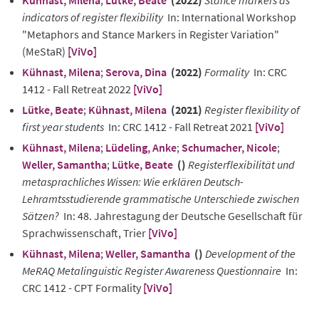
indicators of register flexibility
In: International Workshop
"Metaphors and Stance Markers in Register Variation"
(MeStaR)
[ViVo]
Kühnast, Milena
;
Serova, Dina
(2022)
Formality
In: CRC
1412 - Fall Retreat 2022
[ViVo]
Lütke, Beate
;
Kühnast, Milena
(2021)
Register flexibility of
first year students
In: CRC 1412 - Fall Retreat 2021
[ViVo]
Kühnast, Milena
;
Lüdeling, Anke
;
Schumacher, Nicole
;
Weller, Samantha
;
Lütke, Beate
()
Registerflexibilität und
metasprachliches Wissen: Wie erklären Deutsch-
Lehramtsstudierende grammatische Unterschiede zwischen
Sätzen?
In: 48. Jahrestagung der Deutsche Gesellschaft für
Sprachwissenschaft, Trier
[ViVo]
Kühnast, Milena
;
Weller, Samantha
()
Development of the
MeRAQ Metalinguistic Register Awareness Questionnaire
In:
CRC 1412 - CPT Formality
[ViVo]