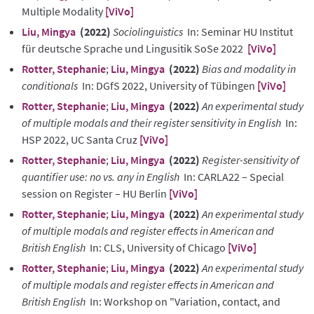
Multiple Modality
[ViVo]
Liu, Mingya
(2022)
Sociolinguistics
In: Seminar HU Institut
für deutsche Sprache und Lingusitik SoSe 2022
[ViVo]
Rotter, Stephanie
;
Liu, Mingya
(2022)
Bias and modality in
conditionals
In: DGfS 2022, University of Tübingen
[ViVo]
Rotter, Stephanie
;
Liu, Mingya
(2022)
An experimental study
of multiple modals and their register sensitivity in English
In:
HSP 2022, UC Santa Cruz
[ViVo]
Rotter, Stephanie
;
Liu, Mingya
(2022)
Register-sensitivity of
quantifier use: no vs. any in English
In: CARLA22 – Special
session on Register – HU Berlin
[ViVo]
Rotter, Stephanie
;
Liu, Mingya
(2022)
An experimental study
of multiple modals and register effects in American and
British English
In: CLS, University of Chicago
[ViVo]
Rotter, Stephanie
;
Liu, Mingya
(2022)
An experimental study
of multiple modals and register effects in American and
British English
In: Workshop on "Variation, contact, and