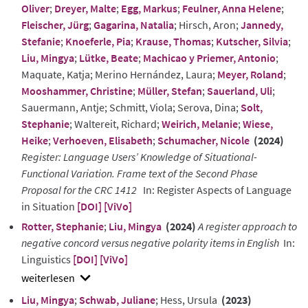
Oliver
;
Dreyer, Malte
;
Egg, Markus
;
Feulner, Anna Helene
;
Fleischer, Jürg
;
Gagarina, Natalia
; Hirsch, Aron;
Jannedy,
Stefanie
;
Knoeferle, Pia
;
Krause, Thomas
;
Kutscher, Silvia
;
Liu, Mingya
;
Lütke, Beate
;
Machicao y Priemer, Antonio
;
Maquate, Katja; Merino Hernández, Laura;
Meyer, Roland
;
Mooshammer, Christine
;
Müller, Stefan
;
Sauerland, Uli
;
Sauermann, Antje; Schmitt, Viola; Serova, Dina;
Solt,
Stephanie
; Waltereit, Richard;
Weirich, Melanie
;
Wiese,
Heike
;
Verhoeven, Elisabeth
;
Schumacher, Nicole
(2024)
Register: Language Users’ Knowledge of Situational-
Functional Variation. Frame text of the Second Phase
Proposal for the CRC 1412
In: Register Aspects of Language
in Situation
[DOI]
[ViVo]
Rotter, Stephanie
;
Liu, Mingya
(2024)
A register approach to
negative concord versus negative polarity items in English
In:
Linguistics
[DOI]
[ViVo]
show
Liu, Mingya
;
Schwab, Juliane
; Hess, Ursula
(2023)
abstract