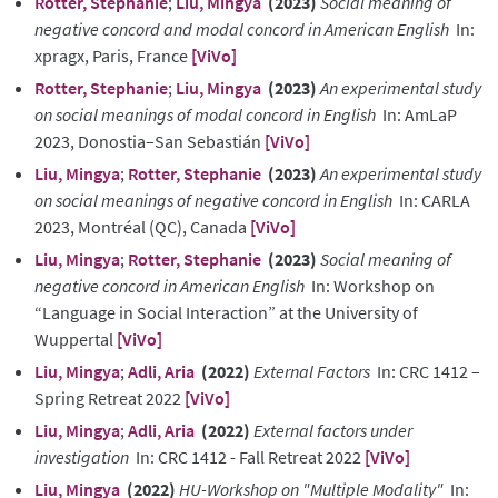
Rotter, Stephanie
;
Liu, Mingya
(2023)
Social meaning of
negative concord and modal concord in American English
In:
xpragx, Paris, France
[ViVo]
Rotter, Stephanie
;
Liu, Mingya
(2023)
An experimental study
on social meanings of modal concord in English
In: AmLaP
2023, Donostia–San Sebastián
[ViVo]
Liu, Mingya
;
Rotter, Stephanie
(2023)
An experimental study
on social meanings of negative concord in English
In: CARLA
2023, Montréal (QC), Canada
[ViVo]
Liu, Mingya
;
Rotter, Stephanie
(2023)
Social meaning of
negative concord in American English
In: Workshop on
“Language in Social Interaction” at the University of
Wuppertal
[ViVo]
Liu, Mingya
;
Adli, Aria
(2022)
External Factors
In: CRC 1412 –
Spring Retreat 2022
[ViVo]
Liu, Mingya
;
Adli, Aria
(2022)
External factors under
investigation
In: CRC 1412 - Fall Retreat 2022
[ViVo]
Liu, Mingya
(2022)
HU-Workshop on "Multiple Modality"
In: