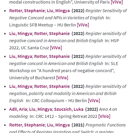
modal constructions in English", University of Paris
[ViVo]
Rotter, Stephanie
;
Liu, Mingya
(2022)
Register Sensitivity of
Negative Concord and NPIs in Varieties of English
In:
Linguistic SFB Meetup – HU Berlin
[ViVo]
Liu, Mingya
;
Rotter, Stephanie
(2022)
Register sensitivity of
negative concord in American and British English
In: HSP
2022, UC Santa Cruz
[ViVo]
Liu, Mingya
;
Rotter, Stephanie
(2022)
Register sensitivity of
negative concord in American and British English
In: SLE
Workshop on "A hundred years of negative concord",
University of Bucharest
[ViVo]
Liu, Mingya
;
Rotter, Stephanie
(2022)
Register sensitivity of
negation, polarity and modality in American and British
English
In: CRC Colloquium – HU Berlin
[ViVo]
Adli, Aria
;
Liu, Mingya
;
Szucsich, Luka
(2022)
Area A on
modeling
In: CRC 1412 – Spring Retreat 2022
[ViVo]
Rotter, Stephanie
;
Liu, Mingya
(2021)
Pragmatic Functions
and Effects of Register Variation and Switch: a register