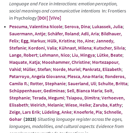
Language and Face in Interactions: emotion perception,
social meanings and communicative intentions
In: Frontiers
in Psychology
[DOI]
[ViVo]
Pescuma, Valentina Nicole
;
Serova, Dina
;
Lukassek, Julia
;
Sauermann, Antje
;
Schäfer, Roland
;
Adli, Aria
;
Bildhauer,
Felix
;
Egg, Markus
;
Hülk, Kristina
;
Ito, Aine
;
Jannedy,
Stefanie
;
Kordoni, Valia
;
Kühnast, Milena
;
Kutscher, Silvia
;
Lange, Robert
;
Lehmann, Nico
;
Liu, Mingya
;
Lütke, Beate
;
Maquate, Katja
;
Mooshammer, Christine
;
Mortezapour,
Vahid
;
Müller, Stefan
;
Norde, Muriel
;
Pankratz, Elizabeth
;
Patarroyo, Angela Giovanna
;
Plesca, Ana-Maria
;
Ronderos,
Camilo R.
;
Rotter, Stephanie
;
Sauerland, Uli
;
Schulte, Britta
;
Schüppenhauer, Gediminas
;
Sell, Bianca Maria
;
Solt,
Stephanie
;
Terada, Megumi
;
Tsiapou, Dimitra
;
Verhoeven,
Elisabeth
;
Weirich, Melanie
;
Wiese, Heike
;
Zaruba, Kathy
;
Zeige, Lars Erik
;
Lüdeling, Anke
;
Knoeferle, Pia
;
Schnelle,
Gohar
(2023)
Situating language register across the ages,
languages, modalities, and cultural aspects: Evidence from