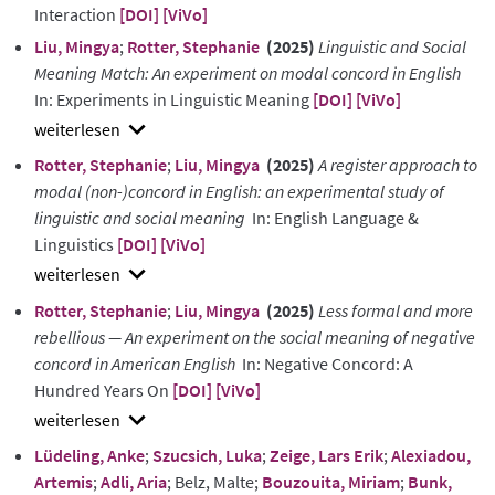
Interaction
[DOI]
[ViVo]
Liu, Mingya
;
Rotter, Stephanie
(2025)
Linguistic and Social
Meaning Match: An experiment on modal concord in English
In: Experiments in Linguistic Meaning
[DOI]
[ViVo]
show
Rotter, Stephanie
;
Liu, Mingya
(2025)
A register approach to
abstract
modal (non-)concord in English: an experimental study of
linguistic and social meaning
In: English Language &
Linguistics
[DOI]
[ViVo]
show
Rotter, Stephanie
;
Liu, Mingya
(2025)
Less formal and more
abstract
rebellious — An experiment on the social meaning of negative
concord in American English
In: Negative Concord: A
Hundred Years On
[DOI]
[ViVo]
show
Lüdeling, Anke
;
Szucsich, Luka
;
Zeige, Lars Erik
;
Alexiadou,
abstract
Artemis
;
Adli, Aria
; Belz, Malte;
Bouzouita, Miriam
;
Bunk,