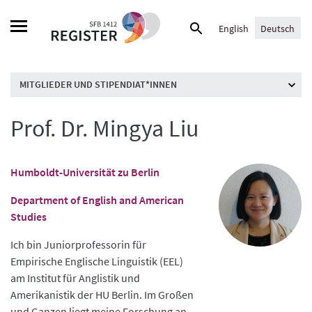
Skip
Suche
to
English
Deutsch
nach:
content
MITGLIEDER UND STIPENDIAT*INNEN
Prof. Dr. Mingya Liu
Humboldt-Universität zu Berlin
Department of English and American
Studies
Ich bin Juniorprofessorin für
Empirische Englische Linguistik (EEL)
am Institut für Anglistik und
Amerikanistik der HU Berlin. Im Großen
und Ganzen liegt meine Forschung an