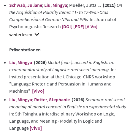
Schwab, Juliane
;
Liu, Mingya
; Mueller, Jutta L.
(2021)
On
abstract
the Acquisition of Polarity Items: 11- to 12-Year-Olds'
Comprehension of German NPIs and PPIs
In: Journal of
Psycholinguistic Research
[DOI]
[PDF]
[ViVo]
show
abstract
Präsentationen
Liu, Mingya
(2026)
Modal (non-)concord in English: an
experimental study of linguistic and social meaning
In:
Invited presentation at the UChicago-CNRS workshop
"Language Rhetoric and Persuasion in Humans and
Machines"
[ViVo]
Liu, Mingya
;
Rotter, Stephanie
(2026)
Semantic and social
meaning of modal concord in English: an experimental study
In: 5th Tsinghua Interdisciplinary Workshop on Logic,
Language, and Meaning - Modality in Logic and
Language
[ViVo]