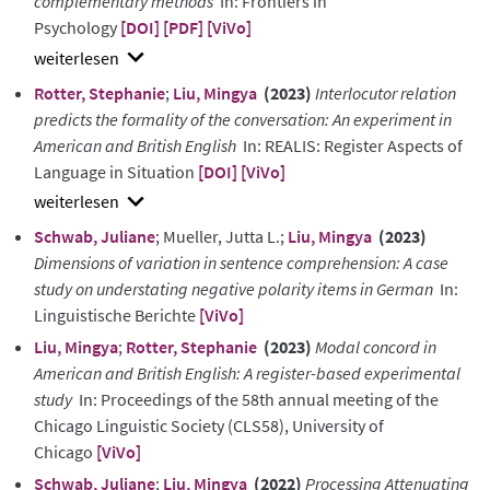
complementary methods
In: Frontiers in
Psychology
[DOI]
[PDF]
[ViVo]
show
Rotter, Stephanie
;
Liu, Mingya
(2023)
Interlocutor relation
abstract
predicts the formality of the conversation: An experiment in
American and British English
In: REALIS: Register Aspects of
Language in Situation
[DOI]
[ViVo]
show
Schwab, Juliane
; Mueller, Jutta L.;
Liu, Mingya
(2023)
abstract
Dimensions of variation in sentence comprehension: A case
study on understating negative polarity items in German
In:
Linguistische Berichte
[ViVo]
Liu, Mingya
;
Rotter, Stephanie
(2023)
Modal concord in
American and British English: A register-based experimental
study
In: Proceedings of the 58th annual meeting of the
Chicago Linguistic Society (CLS58), University of
Chicago
[ViVo]
Schwab, Juliane
;
Liu, Mingya
(2022)
Processing Attenuating