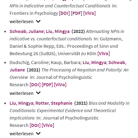
NPIs in Indicative and Counterfactual Conditionals
In:
Frontiers in Psychology
[DOI]
[PDF]
[ViVo]
show
Schwab, Juliane
;
Liu, Mingya
(2022)
Attenuating NPIs in
abstract
indicative vs. counterfactual conditionals
In: Gutzmann,
Daniel & Sophie Repp, Eds.: Proceedings of Sinn und
Bedeutung 26 (SuB26), Universität zu Köln
[ViVo]
Dudschig, Caroline; Kaup, Barbara;
Liu, Mingya
;
Schwab,
Juliane
(2021)
The Processing of Negation and Polarity: An
Overview
In: Journal of Psycholinguistic
Research
[DOI]
[PDF]
[ViVo]
show
Liu, Mingya
;
Rotter, Stephanie
(2021)
Bias and Modality in
abstract
Conditionals: Experimental Evidence and Theoretical
Implications
In: Journal of Psycholinguistic
Research
[DOI]
[ViVo]
show