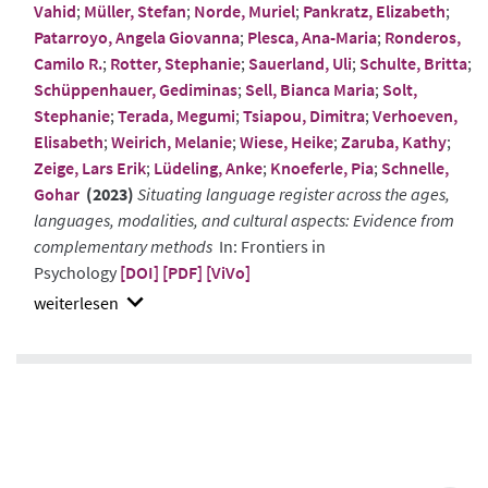
Vahid
;
Müller, Stefan
;
Norde, Muriel
;
Pankratz, Elizabeth
;
Patarroyo, Angela Giovanna
;
Plesca, Ana-Maria
;
Ronderos,
Camilo R.
;
Rotter, Stephanie
;
Sauerland, Uli
;
Schulte, Britta
;
Schüppenhauer, Gediminas
;
Sell, Bianca Maria
;
Solt,
Stephanie
;
Terada, Megumi
;
Tsiapou, Dimitra
;
Verhoeven,
Elisabeth
;
Weirich, Melanie
;
Wiese, Heike
;
Zaruba, Kathy
;
Zeige, Lars Erik
;
Lüdeling, Anke
;
Knoeferle, Pia
;
Schnelle,
Gohar
(2023)
Situating language register across the ages,
languages, modalities, and cultural aspects: Evidence from
complementary methods
In: Frontiers in
Psychology
[DOI]
[PDF]
[ViVo]
show
abstract