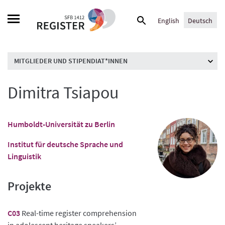
Skip
Suche
to
English
Deutsch
nach:
content
MITGLIEDER UND STIPENDIAT*INNEN
Dimitra Tsiapou
Humboldt-Universität zu Berlin
Institut für deutsche Sprache und
Linguistik
Projekte
C03
Real-time register comprehension
in adolescent heritage speakers’