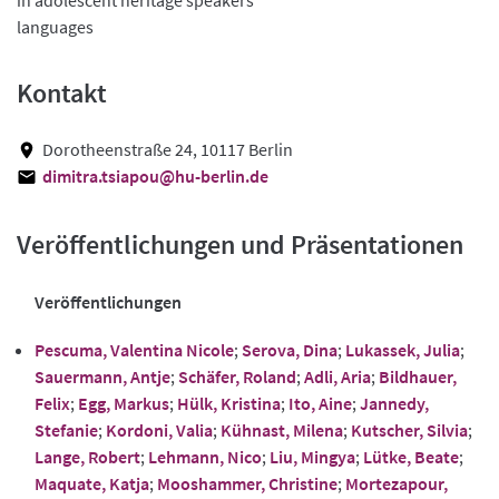
languages
Kontakt
Dorotheenstraße 24, 10117 Berlin
dimitra.tsiapou@hu-berlin.de
Veröffentlichungen und Präsentationen
Veröffentlichungen
Pescuma, Valentina Nicole
;
Serova, Dina
;
Lukassek, Julia
;
Sauermann, Antje
;
Schäfer, Roland
;
Adli, Aria
;
Bildhauer,
Felix
;
Egg, Markus
;
Hülk, Kristina
;
Ito, Aine
;
Jannedy,
Stefanie
;
Kordoni, Valia
;
Kühnast, Milena
;
Kutscher, Silvia
;
Lange, Robert
;
Lehmann, Nico
;
Liu, Mingya
;
Lütke, Beate
;
Maquate, Katja
;
Mooshammer, Christine
;
Mortezapour,