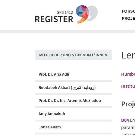
Skip
to
FORS
content
PROJ
Le
MITGLIEDER UND STIPENDIAT*INNEN
Humbol
Prof. Dr. Aria Adli
Instit
Roodabeh Akbari (رودابه اکبری)
Prof. Dr. Dr. h.c. Artemis Alexiadou
Proj
Amy Amoakuh
B04
Em
paramet
Jones Anam
Johann