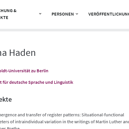
CHUNG &
PERSONEN
VERÖFFENTLICHUN
EKTE
na Haden
dt-Universität zu Berlin
ut für deutsche Sprache und Linguistik
ekte
ergence and transfer of register patterns: Situational-functional
ers of intraindividual variation in the writings of Martin Luther an
es Bretke