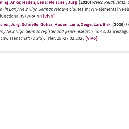
ling, Anke
;
Haden, Lena
;
Fleischer, Jürg
(2026)
Welch Relativsatz! 
h- in Early New High German relative clauses
In: Wh-elements in Rela
functionality (WRAPP)
[ViVo]
scher, Jürg
;
Schnelle, Gohar
;
Haden, Lena
;
Zeige, Lars Erik
(2026)
L
arly New High German register and genre research
In: 48. Jahrestagu
chwissenschaft (DGfS), Trier, 25.-27.02.2026
[ViVo]