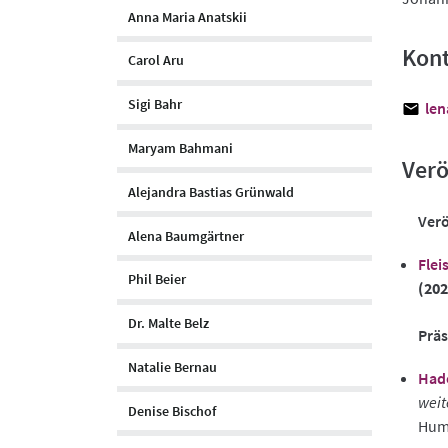
Anna Maria Anatskii
Kon
Carol Aru
Sigi Bahr
len
Maryam Bahmani
Verö
Alejandra Bastias Grünwald
Verö
Alena Baumgärtner
Flei
Phil Beier
(202
Dr. Malte Belz
Prä
Natalie Bernau
Had
weit
Denise Bischof
Humb