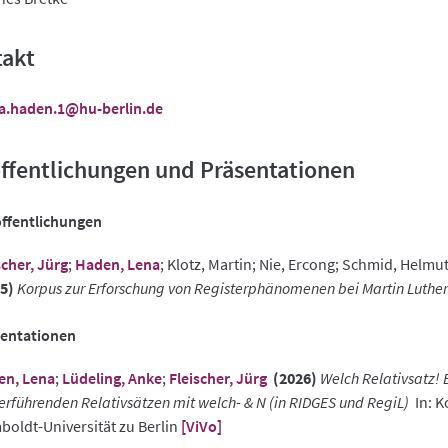
takt
a.haden.1@hu-berlin.de
ffentlichungen und Präsentationen
ffentlichungen
scher, Jürg
;
Haden, Lena
; Klotz, Martin; Nie, Ercong; Schmid, Helmu
5)
Korpus zur Erforschung von Registerphänomenen bei Martin Luther 
sentationen
en, Lena
;
Lüdeling, Anke
;
Fleischer, Jürg
(2026)
Welch Relativsatz! 
erführenden Relativsätzen mit welch- & N (in RIDGES und RegiL)
In: K
oldt-Universität zu Berlin
[ViVo]