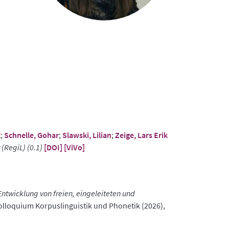
t;
Schnelle, Gohar
;
Slawski, Lilian
;
Zeige, Lars Erik
(RegiL) (0.1)
[DOI]
[ViVo]
Entwicklung von freien, eingeleiteten und
olloquium Korpuslinguistik und Phonetik (2026),