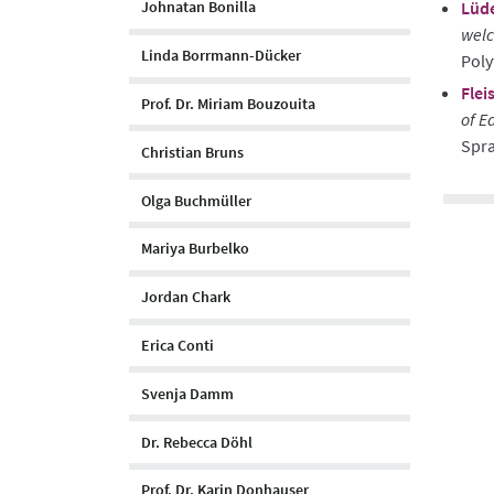
Lüde
Johnatan Bonilla
welc
Linda Borrmann-Dücker
Poly
Flei
Prof. Dr. Miriam Bouzouita
of E
Spra
Christian Bruns
Olga Buchmüller
Mariya Burbelko
Jordan Chark
Erica Conti
Svenja Damm
Dr. Rebecca Döhl
Prof. Dr. Karin Donhauser